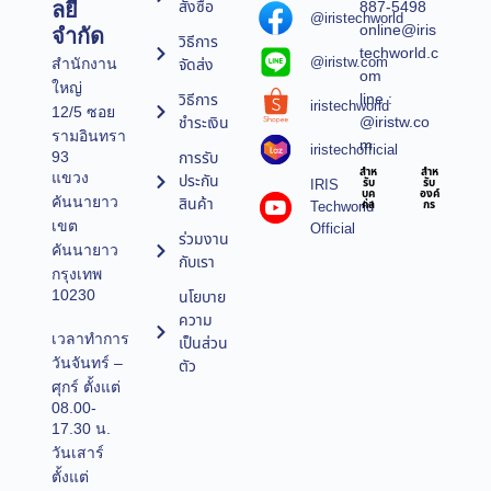
สั่งซื้อ
887-5498
ลยี
@iristechworld
online@iris
จำกัด
วิธีการ
techworld.c
@iristw.com
จัดส่ง
สำนักงาน
om
ใหญ่
line :
วิธีการ
iristechworld
12/5 ซอย
@iristw.co
ชำระเงิน
รามอินทรา
m
iristechofficial
การรับ
93
สำห
สำห
แขวง
ประกัน
IRIS
รับ
รับ
บุค
องค์
คันนายาว
สินค้า
Techworld
คล
กร
เขต
Official
ร่วมงาน
คันนายาว
กับเรา
กรุงเทพ
10230
นโยบาย
ความ
เวลาทำการ
เป็นส่วน
วันจันทร์ –
ตัว
ศุกร์ ตั้งแต่
08.00-
17.30 น.
วันเสาร์
ตั้งแต่