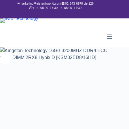
✉
marketing@iristechworld.com
☎
02-843-6979 ต่อ 126
🕘
จ.–ศ. 08:00–17:30 · ส. 08:00–14:30