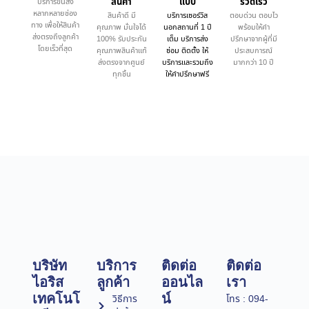
สินค้า
แบบ
รวดเร็ว
บริการขนส่ง
หลากหลายช่อง
สินค้าดี มี
บริการเซอร์วิส
ตอบด่วน ตอบไว
ทาง เพื่อให้สินค้า
คุณภาพ มั่นใจได้
นอกสถานที่ 1 ปี
พร้อมให้คำ
ส่งตรงถึงลูกค้า
100% รับประกัน
เต็ม บริการส่ง
ปรึกษาจากผู้ที่มี
โดยเร็วที่สุด
คุณภาพสินค้าแท้
ซ่อม ติดตั้ง ให้
ประสบการณ์
ส่งตรงจากศูนย์
บริการและรวมถึง
มากกว่า 10 ปี
ทุกชิ้น
ให้คำปรึกษาฟรี
บริษัท
บริการ
ติดต่อ
ติดต่อ
ไอริส
ลูกค้า
ออนไล
เรา
เทคโนโ
น์
วิธีการ
โทร : 094-