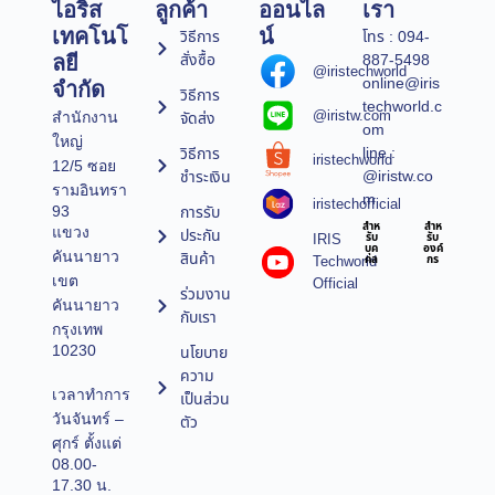
ไอริส
ลูกค้า
ออนไล
เรา
เทคโนโ
น์
วิธีการ
โทร : 094-
สั่งซื้อ
887-5498
ลยี
@iristechworld
online@iris
จำกัด
วิธีการ
techworld.c
@iristw.com
จัดส่ง
สำนักงาน
om
ใหญ่
line :
วิธีการ
iristechworld
12/5 ซอย
@iristw.co
ชำระเงิน
รามอินทรา
m
iristechofficial
การรับ
93
สำห
สำห
แขวง
ประกัน
IRIS
รับ
รับ
บุค
องค์
คันนายาว
สินค้า
Techworld
คล
กร
เขต
Official
ร่วมงาน
คันนายาว
กับเรา
กรุงเทพ
10230
นโยบาย
ความ
เวลาทำการ
เป็นส่วน
วันจันทร์ –
ตัว
ศุกร์ ตั้งแต่
08.00-
17.30 น.