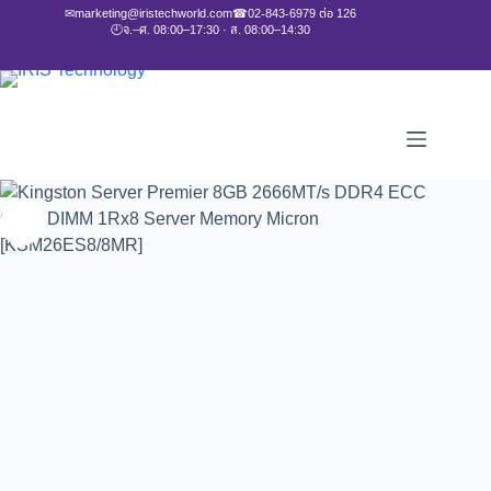
✉
marketing@iristechworld.com
☎
02-843-6979 ต่อ 126
🕘
จ.–ศ. 08:00–17:30 · ส. 08:00–14:30