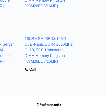
16GB KSM26ED8/16MR,
 Server
Dual-Rank, DDR4 2666MHz,
R4
CL19, ECC Unbuffered
odule
DIMM Memory Kingston
R]
[KSM26ED8/16MR]
📞 Call
ให้คำบรึกษารวดเร็ว