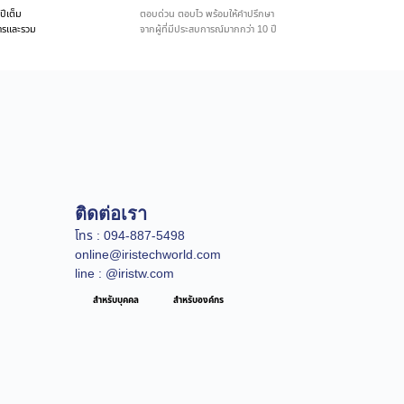
ปีเต็ม
ตอบด่วน ตอบไว พร้อมให้คำปรึกษา
ิการและรวม
จากผู้ที่มีประสบการณ์มากกว่า 10 ปี
ติดต่อเรา
โทร : 094-887-5498
online@iristechworld.com
line : @iristw.com
สำหรับบุคคล
สำหรับองค์กร