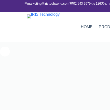
✉
☎
marketing@iristechworld.com
02-843-6979 ต่อ 126
จ.–
🕘
HOME
PRO