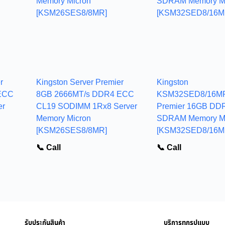
r
Kingston Server Premier
Kingston
ECC
8GB 2666MT/s DDR4 ECC
KSM32SED8/16MR
er
CL19 SODIMM 1Rx8 Server
Premier 16GB DD
Memory Micron
SDRAM Memory M
[KSM26SES8/8MR]
[KSM32SED8/16M
📞 Call
📞 Call
รับประกันสินค้า
บริการทุกรูปแบบ