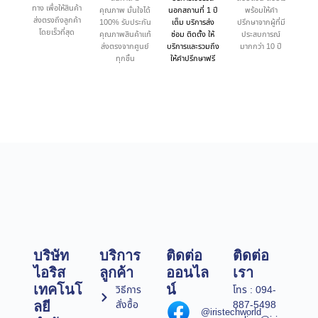
ทาง เพื่อให้สินค้า
คุณภาพ มั่นใจได้
นอกสถานที่ 1 ปี
พร้อมให้คำ
ส่งตรงถึงลูกค้า
100% รับประกัน
เต็ม บริการส่ง
ปรึกษาจากผู้ที่มี
โดยเร็วที่สุด
คุณภาพสินค้าแท้
ซ่อม ติดตั้ง ให้
ประสบการณ์
ส่งตรงจากศูนย์
บริการและรวมถึง
มากกว่า 10 ปี
ทุกชิ้น
ให้คำปรึกษาฟรี
บริษัท
บริการ
ติดต่อ
ติดต่อ
ไอริส
ลูกค้า
ออนไล
เรา
เทคโนโ
น์
วิธีการ
โทร : 094-
สั่งซื้อ
887-5498
ลยี
@iristechworld