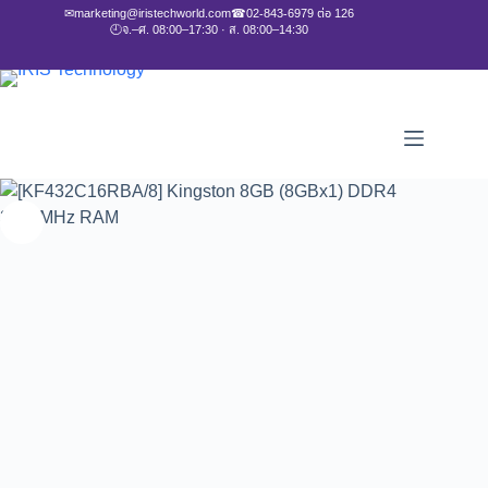
✉
marketing@iristechworld.com
☎
02-843-6979 ต่อ 126
🕘
จ.–ศ. 08:00–17:30 · ส. 08:00–14:30