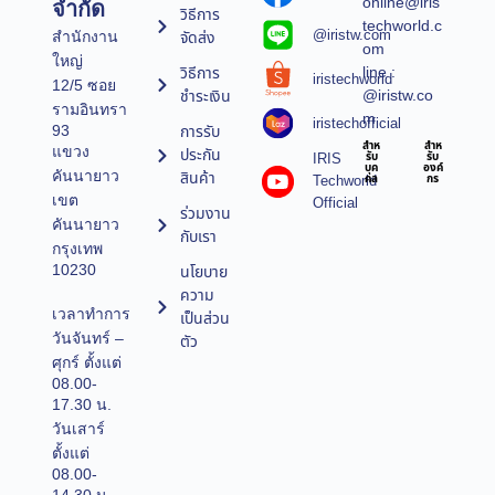
online@iris
จำกัด
วิธีการ
techworld.c
@iristw.com
จัดส่ง
สำนักงาน
om
ใหญ่
line :
วิธีการ
iristechworld
12/5 ซอย
@iristw.co
ชำระเงิน
รามอินทรา
m
iristechofficial
การรับ
93
สำห
สำห
แขวง
ประกัน
IRIS
รับ
รับ
บุค
องค์
คันนายาว
สินค้า
Techworld
คล
กร
เขต
Official
ร่วมงาน
คันนายาว
กับเรา
กรุงเทพ
10230
นโยบาย
ความ
เวลาทำการ
เป็นส่วน
วันจันทร์ –
ตัว
ศุกร์ ตั้งแต่
08.00-
17.30 น.
วันเสาร์
ตั้งแต่
08.00-