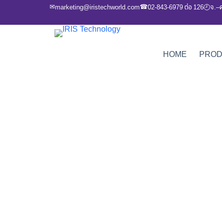
✉
☎
marketing@iristechworld.com
02-843-6979 ต่อ 126
จ.–
🕘
HOME
PRO