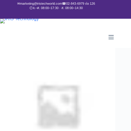
✉
marketing@iristechworld.com
☎
02-843-6979 ต่อ 126
🕘
จ.–ศ. 08:00–17:30 · ส. 08:00–14:30