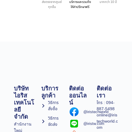
ส่งตรงจากศูนย์
บริการและรวมถึง
มากกว่า 10 ปี
ทุกชิ้น
ให้คำปรึกษาฟรี
บริษัท
บริการ
ติดต่อ
ติดต่อ
ไอริส
ลูกค้า
ออนไล
เรา
เทคโนโ
น์
วิธีการ
โทร : 094-
สั่งซื้อ
887-5498
ลยี
@iristechworld
online@iris
จำกัด
วิธีการ
techworld.c
@iristw.com
จัดส่ง
สำนักงาน
om
ใหญ่