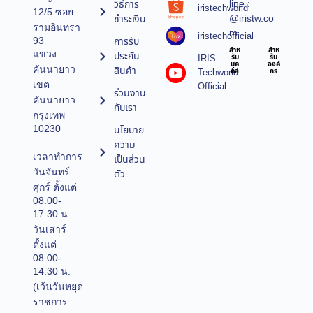
line :
วิธีการ
iristechworld
12/5 ซอย
@iristw.co
ชำระเงิน
รามอินทรา
m
iristechofficial
การรับ
93
สำห
สำห
แขวง
ประกัน
IRIS
รับ
รับ
บุค
องค์
คันนายาว
สินค้า
Techworld
คล
กร
เขต
Official
ร่วมงาน
คันนายาว
กับเรา
กรุงเทพ
10230
นโยบาย
ความ
เวลาทำการ
เป็นส่วน
วันจันทร์ –
ตัว
ศุกร์ ตั้งแต่
08.00-
17.30 น.
วันเสาร์
ตั้งแต่
08.00-
14.30 น.
(เว้นวันหยุด
ราชการ