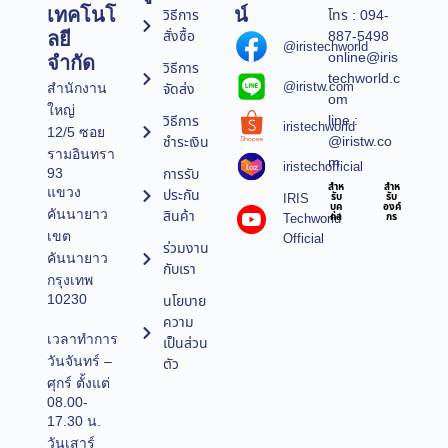
เทคโนโ
น์
วิธีการ
โทร : 094-
สั่งซื้อ
887-5498
ลยี
@iristechworld
online@iris
จำกัด
วิธีการ
techworld.c
@iristw.com
จัดส่ง
สำนักงาน
om
ใหญ่
line :
วิธีการ
iristechworld
12/5 ซอย
@iristw.co
ชำระเงิน
รามอินทรา
m
iristechofficial
การรับ
93
สำห
สำห
แขวง
ประกัน
IRIS
รับ
รับ
บุค
องค์
คันนายาว
สินค้า
Techworld
คล
กร
เขต
Official
ร่วมงาน
คันนายาว
กับเรา
กรุงเทพ
10230
นโยบาย
ความ
เวลาทำการ
เป็นส่วน
วันจันทร์ –
ตัว
ศุกร์ ตั้งแต่
08.00-
17.30 น.
วันเสาร์