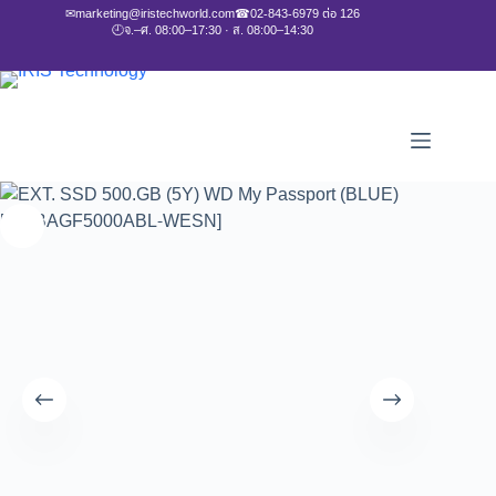
✉
marketing@iristechworld.com
☎
02-843-6979 ต่อ 126
🕘
จ.–ศ. 08:00–17:30 · ส. 08:00–14:30