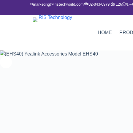
✉
☎
marketing@iristechworld.com
02-843-6979 ต่อ 126
จ.–
🕘
HOME
PRO