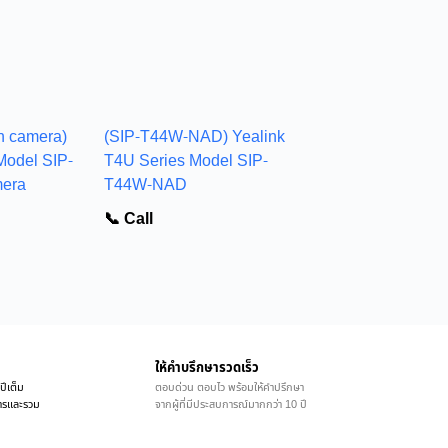
h camera)
(SIP-T44W-NAD) Yealink
Model SIP-
T4U Series Model SIP-
mera
T44W-NAD
📞 Call
ให้คำบรึกษารวดเร็ว
ปีเต็ม
ตอบด่วน ตอบไว พร้อมให้คำปรึกษา
ิการและรวม
จากผู้ที่มีประสบการณ์มากกว่า 10 ปี