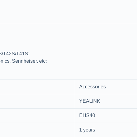
S/T42S/T41S;
nics, Sennheiser, etc;
Accessories
YEALINK
EHS40
1 years