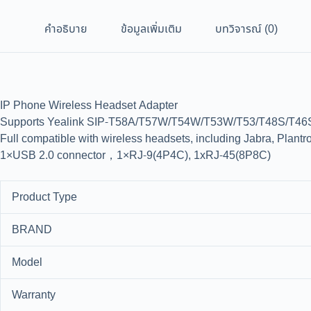
คำอธิบาย
ข้อมูลเพิ่มเติม
บทวิจารณ์ (0)
IP Phone Wireless Headset Adapter
Supports Yealink SIP-T58A/T57W/T54W/T53W/T53/T48S/T46
Full compatible with wireless headsets, including Jabra, Plantro
1×USB 2.0 connector，1×RJ-9(4P4C), 1xRJ-45(8P8C)
Product Type
BRAND
Model
Warranty