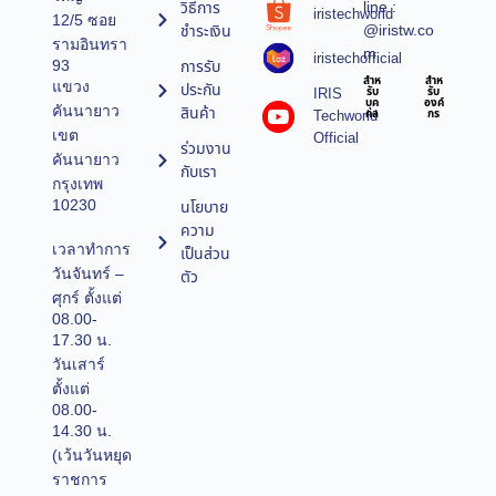
line :
วิธีการ
iristechworld
12/5 ซอย
@iristw.co
ชำระเงิน
รามอินทรา
m
iristechofficial
การรับ
93
สำห
สำห
แขวง
ประกัน
IRIS
รับ
รับ
บุค
องค์
คันนายาว
สินค้า
Techworld
คล
กร
เขต
Official
ร่วมงาน
คันนายาว
กับเรา
กรุงเทพ
10230
นโยบาย
ความ
เวลาทำการ
เป็นส่วน
วันจันทร์ –
ตัว
ศุกร์ ตั้งแต่
08.00-
17.30 น.
วันเสาร์
ตั้งแต่
08.00-
14.30 น.
(เว้นวันหยุด
ราชการ