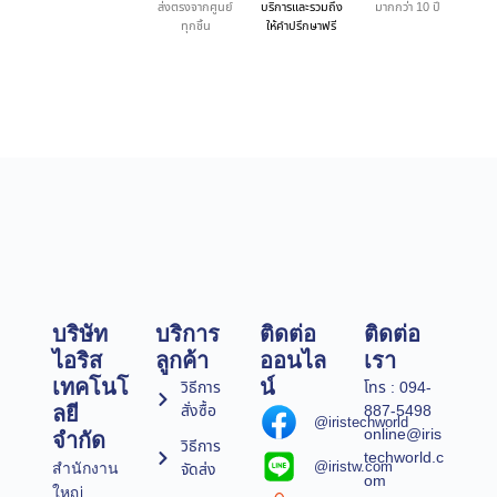
ส่งตรงจากศูนย์
บริการและรวมถึง
มากกว่า 10 ปี
ทุกชิ้น
ให้คำปรึกษาฟรี
บริษัท
บริการ
ติดต่อ
ติดต่อ
ไอริส
ลูกค้า
ออนไล
เรา
เทคโนโ
น์
วิธีการ
โทร : 094-
สั่งซื้อ
887-5498
ลยี
@iristechworld
online@iris
จำกัด
วิธีการ
techworld.c
@iristw.com
จัดส่ง
สำนักงาน
om
ใหญ่