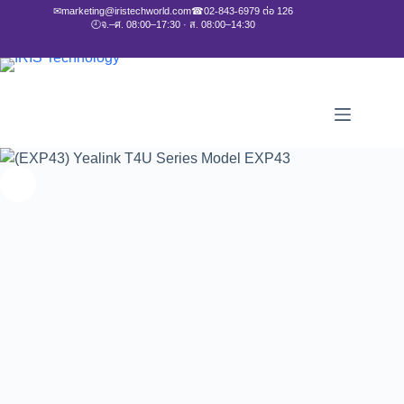
✉
marketing@iristechworld.com
☎
02-843-6979 ต่อ 126
🕘
จ.–ศ. 08:00–17:30 · ส. 08:00–14:30