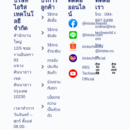
บริษัท
บริการ
ติดต่อ
ติดต่อ
ไอริส
ลูกค้า
ออนไล
เรา
เทคโนโ
น์
วิธีการ
โทร : 094-
สั่งซื้อ
887-5498
ลยี
@iristechworld
online@iris
จำกัด
วิธีการ
techworld.c
@iristw.com
จัดส่ง
สำนักงาน
om
ใหญ่
line :
วิธีการ
iristechworld
12/5 ซอย
@iristw.co
ชำระเงิน
รามอินทรา
m
iristechofficial
การรับ
93
สำห
สำห
แขวง
ประกัน
IRIS
รับ
รับ
บุค
องค์
คันนายาว
สินค้า
Techworld
คล
กร
เขต
Official
ร่วมงาน
คันนายาว
กับเรา
กรุงเทพ
10230
นโยบาย
ความ
เวลาทำการ
เป็นส่วน
วันจันทร์ –
ตัว
ศุกร์ ตั้งแต่
08.00-