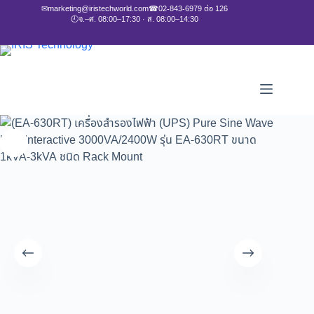
✉
marketing@iristechworld.com
☎
02-843-6979 ต่อ 126
🕘
จ.–ศ. 08:00–17:30 · ส. 08:00–14:30