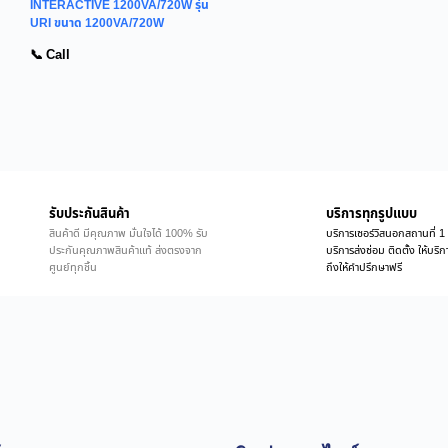
INTERACTIVE 1200VA/720W รุ่น
URI ขนาด 1200VA/720W
📞 Call
รับประกันสินค้า
บริการทุกรูปแบบ
สินค้าดี มีคุณภาพ มั่นใจได้ 100% รับ
บริการเซอร์วิสนอกสถานที่ 1 
ประกันคุณภาพสินค้าแท้ ส่งตรงจาก
บริการส่งซ่อม ติดตั้ง ให้บร
ศูนย์ทุกชิ้น
ถึงให้คำปรึกษาฟรี