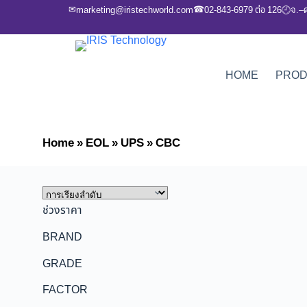
✉
☎
marketing@iristechworld.com
02-843-6979 ต่อ 126
จ.–
🕘
HOME
PRO
Home
»
EOL
»
UPS
»
CBC
ช่วงราคา
BRAND
GRADE
FACTOR