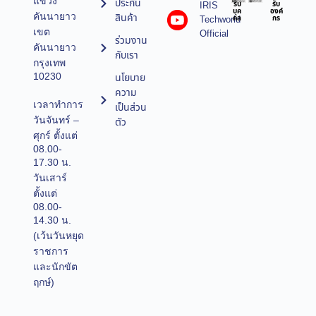
แขวง
ประกัน
IRIS
รับ
รับ
บุค
องค์
คันนายาว
สินค้า
Techworld
คล
กร
เขต
Official
ร่วมงาน
คันนายาว
กับเรา
กรุงเทพ
10230
นโยบาย
ความ
เวลาทำการ
เป็นส่วน
วันจันทร์ –
ตัว
ศุกร์ ตั้งแต่
08.00-
17.30 น.
วันเสาร์
ตั้งแต่
08.00-
14.30 น.
(เว้นวันหยุด
ราชการ
และนักขัต
ฤกษ์)