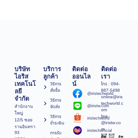
บริษัท
บริการ
ติดต่อ
ติดต่อ
ไอริส
ลูกค้า
ออนไล
เรา
เทคโนโ
น์
วิธีการ
โทร : 094-
สั่งซื้อ
887-5498
ลยี
@iristechworld
online@iris
จำกัด
วิธีการ
techworld.c
@iristw.com
จัดส่ง
สำนักงาน
om
ใหญ่
line :
วิธีการ
iristechworld
12/5 ซอย
@iristw.co
ชำระเงิน
รามอินทรา
m
iristechofficial
การรับ
93
สำห
สำห