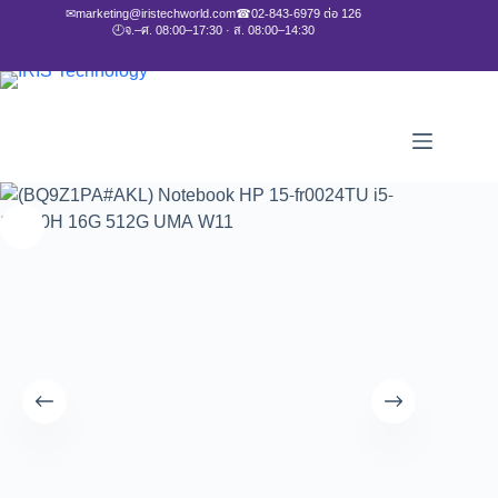
✉
marketing@iristechworld.com
☎
02-843-6979 ต่อ 126
🕘
จ.–ศ. 08:00–17:30 · ส. 08:00–14:30