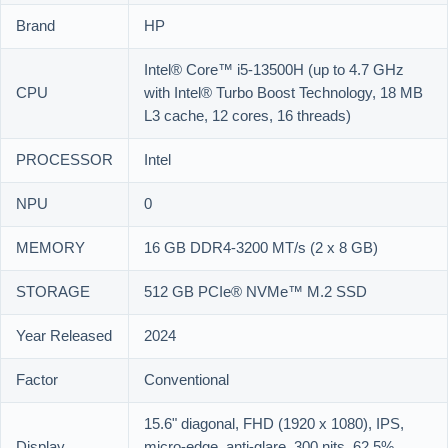
Brand
HP
Intel® Core™ i5-13500H (up to 4.7 GHz
CPU
with Intel® Turbo Boost Technology, 18 MB
L3 cache, 12 cores, 16 threads)
PROCESSOR
Intel
NPU
0
MEMORY
16 GB DDR4-3200 MT/s (2 x 8 GB)
STORAGE
512 GB PCIe® NVMe™ M.2 SSD
Year Released
2024
Factor
Conventional
15.6" diagonal, FHD (1920 x 1080), IPS,
Display
micro-edge, anti-glare, 300 nits, 62.5%