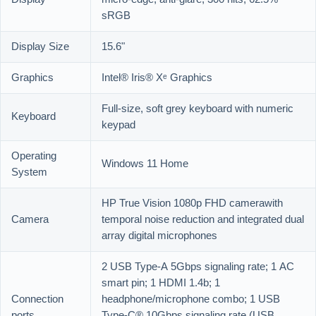
sRGB
Display Size
15.6"
Graphics
Intel® Iris® Xᵉ Graphics
Full-size, soft grey keyboard with numeric
Keyboard
keypad
Operating
Windows 11 Home
System
HP True Vision 1080p FHD camerawith
Camera
temporal noise reduction and integrated dual
array digital microphones
2 USB Type-A 5Gbps signaling rate; 1 AC
smart pin; 1 HDMI 1.4b; 1
Connection
headphone/microphone combo; 1 USB
ports
Type-C® 10Gbps signaling rate (USB