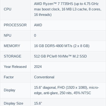
AMD Ryzen™ 7 7735HS (up to 4.75 GHz
CPU
max boost clock, 16 MB L3 cache, 8 cores,
16 threads)
PROCESSOR
AMD
NPU
0
MEMORY
16 GB DDR5-4800 MT/s (2 x 8 GB)
STORAGE
512 GB PCIe® NVMe™ M.2 SSD
Year Released
2024
Factor
Conventional
15.6" diagonal, FHD (1920 x 1080), micro-
Display
edge, anti-glare, 250 nits, 45% NTSC
Display Size
15.6"