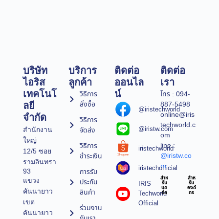
บริษัท
บริการ
ติดต่อ
ติดต่อ
ไอริส
ลูกค้า
ออนไล
เรา
เทคโนโ
น์
วิธีการ
โทร : 094-
สั่งซื้อ
887-5498
ลยี
@iristechworld
online@iris
จำกัด
วิธีการ
techworld.c
@iristw.com
จัดส่ง
สำนักงาน
om
ใหญ่
line :
วิธีการ
iristechworld
12/5 ซอย
@iristw.co
ชำระเงิน
รามอินทรา
m
iristechofficial
การรับ
93
สำห
สำห
แขวง
ประกัน
IRIS
รับ
รับ
บุค
องค์
คันนายาว
สินค้า
Techworld
คล
กร
เขต
Official
ร่วมงาน
คันนายาว
กับเรา