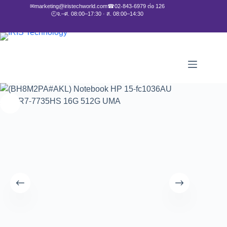
✉
marketing@iristechworld.com
☎
02-843-6979 ต่อ 126
🕘
จ.–ศ. 08:00–17:30 · ส. 08:00–14:30