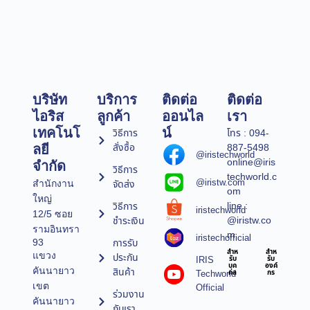
บริษัท
บริการ
ติดต่อ
ติดต่อ
ไอริส
ลูกค้า
ออนไล
เรา
เทคโนโ
น์
วิธีการ
โทร : 094-
สั่งซื้อ
887-5498
ลยี
@iristechworld
online@iris
จำกัด
วิธีการ
techworld.c
@iristw.com
จัดส่ง
สำนักงาน
om
ใหญ่
line :
วิธีการ
iristechworld
12/5 ซอย
@iristw.co
ชำระเงิน
รามอินทรา
m
iristechofficial
การรับ
93
สำห
สำห
แขวง
ประกัน
IRIS
รับ
รับ
บุค
องค์
คันนายาว
สินค้า
Techworld
คล
กร
เขต
Official
ร่วมงาน
คันนายาว
กับเรา