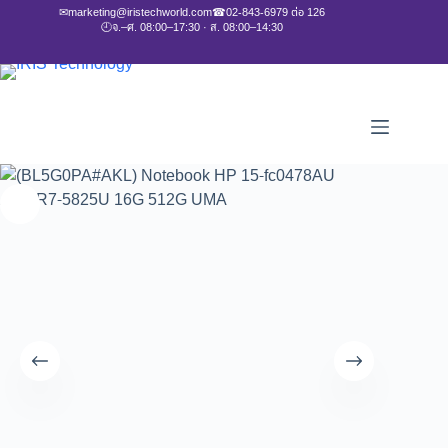
✉
marketing@iristechworld.com
☎
02-843-6979 ต่อ 126
🕘
จ.–ศ. 08:00–17:30 · ส. 08:00–14:30