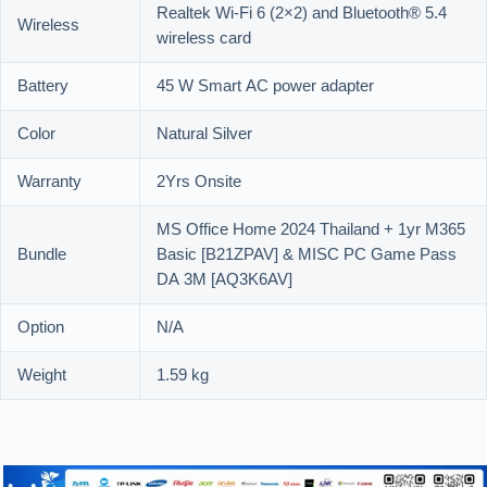
Realtek Wi-Fi 6 (2×2) and Bluetooth® 5.4
Wireless
wireless card
Battery
45 W Smart AC power adapter
Color
Natural Silver
Warranty
2Yrs Onsite
MS Office Home 2024 Thailand + 1yr M365
Bundle
Basic [B21ZPAV] & MISC PC Game Pass
DA 3M [AQ3K6AV]
Option
N/A
Weight
1.59 kg