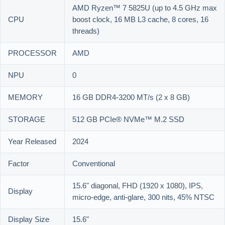
AMD Ryzen™ 7 5825U (up to 4.5 GHz max
CPU
boost clock, 16 MB L3 cache, 8 cores, 16
threads)
PROCESSOR
AMD
NPU
0
MEMORY
16 GB DDR4-3200 MT/s (2 x 8 GB)
STORAGE
512 GB PCIe® NVMe™ M.2 SSD
Year Released
2024
Factor
Conventional
15.6" diagonal, FHD (1920 x 1080), IPS,
Display
micro-edge, anti-glare, 300 nits, 45% NTSC
Display Size
15.6"