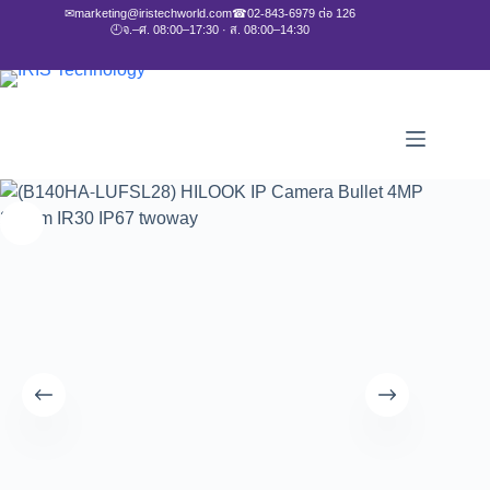
✉
marketing@iristechworld.com
☎
02-843-6979 ต่อ 126
🕘
จ.–ศ. 08:00–17:30 · ส. 08:00–14:30