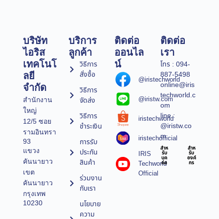
บริษัท
บริการ
ติดต่อ
ติดต่อ
ไอริส
ลูกค้า
ออนไล
เรา
เทคโนโ
น์
วิธีการ
โทร : 094-
สั่งซื้อ
887-5498
ลยี
@iristechworld
online@iris
จำกัด
วิธีการ
techworld.c
@iristw.com
จัดส่ง
สำนักงาน
om
ใหญ่
line :
วิธีการ
iristechworld
12/5 ซอย
@iristw.co
ชำระเงิน
รามอินทรา
m
iristechofficial
การรับ
93
สำห
สำห
แขวง
ประกัน
IRIS
รับ
รับ
บุค
องค์
คันนายาว
สินค้า
Techworld
คล
กร
เขต
Official
ร่วมงาน
คันนายาว
กับเรา
กรุงเทพ
10230
นโยบาย
ความ