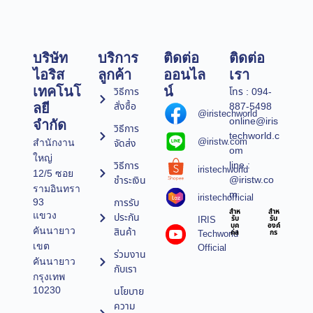
บริษัท
บริการ
ติดต่อ
ติดต่อ
ไอริส
ลูกค้า
ออนไล
เรา
เทคโนโ
น์
วิธีการ
โทร : 094-
สั่งซื้อ
887-5498
ลยี
@iristechworld
online@iris
จำกัด
วิธีการ
techworld.c
@iristw.com
จัดส่ง
สำนักงาน
om
ใหญ่
line :
วิธีการ
iristechworld
12/5 ซอย
@iristw.co
ชำระเงิน
รามอินทรา
m
iristechofficial
การรับ
93
สำห
สำห
แขวง
ประกัน
IRIS
รับ
รับ
บุค
องค์
คันนายาว
สินค้า
Techworld
คล
กร
เขต
Official
ร่วมงาน
คันนายาว
กับเรา
กรุงเทพ
10230
นโยบาย
ความ