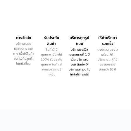
การจัดส่ง
รับประกัน
บริการทุกรูป
ให้คำบรึกษา
สินค้า
แบบ
รวดเร็ว
บริการขนส่ง
หลากหลายช่อง
สินค้าดี มี
บริการเซอร์วิส
ตอบด่วน ตอบไว
ทาง เพื่อให้สินค้า
คุณภาพ มั่นใจได้
นอกสถานที่ 1 ปี
พร้อมให้คำ
ส่งตรงถึงลูกค้า
100% รับประกัน
เต็ม บริการส่ง
ปรึกษาจากผู้ที่มี
โดยเร็วที่สุด
คุณภาพสินค้าแท้
ซ่อม ติดตั้ง ให้
ประสบการณ์
ส่งตรงจากศูนย์
บริการและรวมถึง
มากกว่า 10 ปี
ทุกชิ้น
ให้คำปรึกษาฟรี