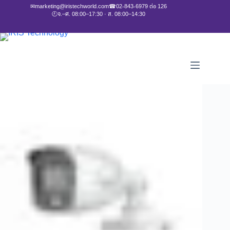
✉
marketing@iristechworld.com
☎
02-843-6979 ต่อ 126
🕘
จ.–ศ. 08:00–17:30 · ส. 08:00–14:30