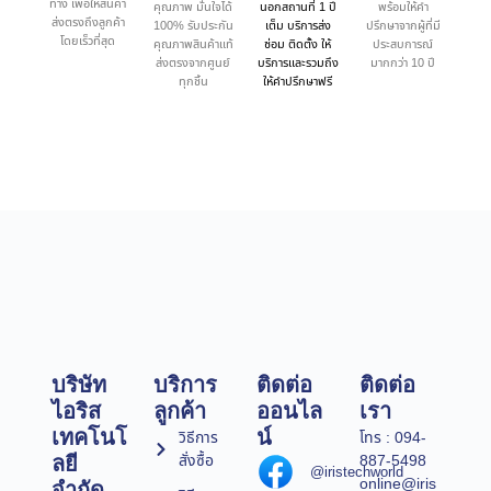
ทาง เพื่อให้สินค้า
คุณภาพ มั่นใจได้
นอกสถานที่ 1 ปี
พร้อมให้คำ
ส่งตรงถึงลูกค้า
100% รับประกัน
เต็ม บริการส่ง
ปรึกษาจากผู้ที่มี
โดยเร็วที่สุด
คุณภาพสินค้าแท้
ซ่อม ติดตั้ง ให้
ประสบการณ์
ส่งตรงจากศูนย์
บริการและรวมถึง
มากกว่า 10 ปี
ทุกชิ้น
ให้คำปรึกษาฟรี
บริษัท
บริการ
ติดต่อ
ติดต่อ
ไอริส
ลูกค้า
ออนไล
เรา
เทคโนโ
น์
วิธีการ
โทร : 094-
สั่งซื้อ
887-5498
ลยี
@iristechworld
online@iris
จำกัด