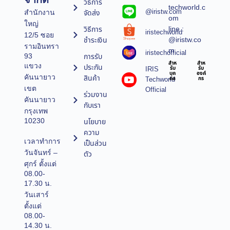
วิธีการ
techworld.c
@iristw.com
จัดส่ง
สำนักงาน
om
ใหญ่
line :
วิธีการ
iristechworld
12/5 ซอย
@iristw.co
ชำระเงิน
รามอินทรา
m
iristechofficial
การรับ
93
สำห
สำห
แขวง
ประกัน
IRIS
รับ
รับ
บุค
องค์
คันนายาว
สินค้า
Techworld
คล
กร
เขต
Official
ร่วมงาน
คันนายาว
กับเรา
กรุงเทพ
10230
นโยบาย
ความ
เวลาทำการ
เป็นส่วน
วันจันทร์ –
ตัว
ศุกร์ ตั้งแต่
08.00-
17.30 น.
วันเสาร์
ตั้งแต่
08.00-
14.30 น.