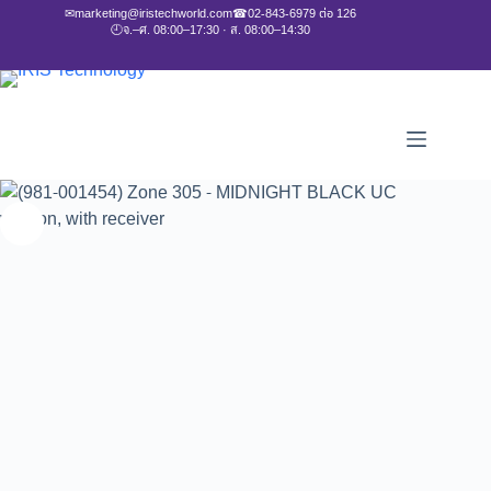
✉
marketing@iristechworld.com
☎
02-843-6979 ต่อ 126
🕘
จ.–ศ. 08:00–17:30 · ส. 08:00–14:30