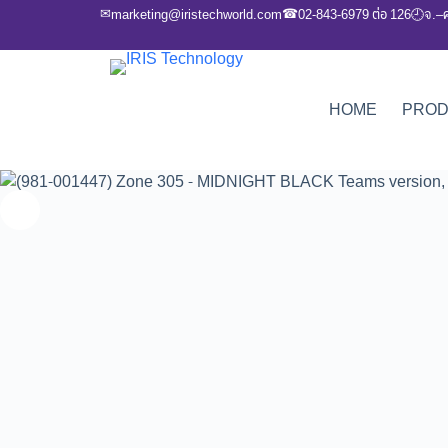
✉
☎
marketing@iristechworld.com
02-843-6979 ต่อ 126
จ.–
🕘
HOME
PRO