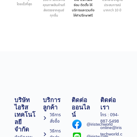
โดยเร็วที่สุด
คุณภาพสินค้าแท้
ซ่อม ติดตั้ง ให้
ประสบการณ์
ส่งตรงจากศูนย์
บริการและรวมถึง
มากกว่า 10 ปี
ทุกชิ้น
ให้คำปรึกษาฟรี
บริษัท
บริการ
ติดต่อ
ติดต่อ
ไอริส
ลูกค้า
ออนไล
เรา
เทคโนโ
น์
วิธีการ
โทร : 094-
สั่งซื้อ
887-5498
ลยี
@iristechworld
online@iris
จำกัด
วิธีการ
techworld.c
@iristw.com