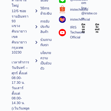
จัดส่ง
สำนักงาน
om
ใหญ่
line :
วิธีการ
iristechworld
12/5 ซอย
@iristw.co
ชำระเงิน
รามอินทรา
m
iristechofficial
การรับ
93
สำห
สำห
แขวง
ประกัน
IRIS
รับ
รับ
บุค
องค์
คันนายาว
สินค้า
Techworld
คล
กร
เขต
Official
ร่วมงาน
คันนายาว
กับเรา
กรุงเทพ
10230
นโยบาย
ความ
เวลาทำการ
เป็นส่วน
วันจันทร์ –
ตัว
ศุกร์ ตั้งแต่
08.00-
17.30 น.
วันเสาร์
ตั้งแต่
08.00-
14.30 น.
(เว้นวันหยุด