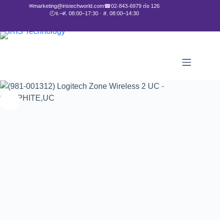
✉
marketing@iristechworld.com
☎
02-843-6979 ต่อ 126
🕘
จ.–ศ. 08:00–17:30 · ส. 08:00–14:30