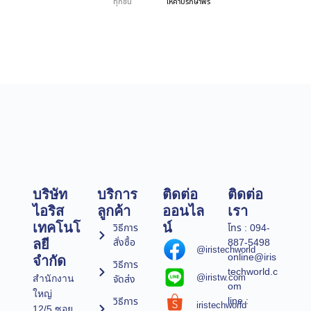
ทุกชิ้น
ให้คำปรึกษาฟรี
บริษัท
บริการ
ติดต่อ
ติดต่อ
ไอริส
ลูกค้า
ออนไล
เรา
เทคโนโ
น์
วิธีการ
โทร : 094-
สั่งซื้อ
887-5498
ลยี
@iristechworld
online@iris
จำกัด
วิธีการ
techworld.c
@iristw.com
จัดส่ง
สำนักงาน
om
ใหญ่
line :
วิธีการ
iristechworld
12/5 ซอย