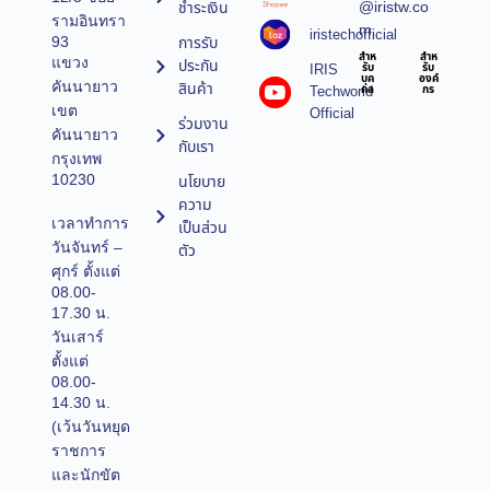
@iristw.co
ชำระเงิน
รามอินทรา
m
iristechofficial
การรับ
93
สำห
สำห
แขวง
ประกัน
IRIS
รับ
รับ
บุค
องค์
คันนายาว
สินค้า
Techworld
คล
กร
เขต
Official
ร่วมงาน
คันนายาว
กับเรา
กรุงเทพ
10230
นโยบาย
ความ
เวลาทำการ
เป็นส่วน
วันจันทร์ –
ตัว
ศุกร์ ตั้งแต่
08.00-
17.30 น.
วันเสาร์
ตั้งแต่
08.00-
14.30 น.
(เว้นวันหยุด
ราชการ
และนักขัต