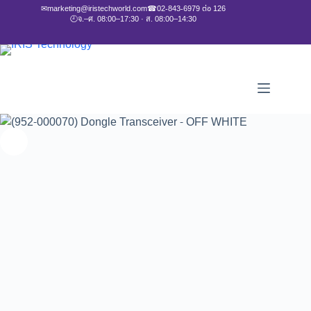
✉
marketing@iristechworld.com
☎
02-843-6979 ต่อ 126
🕘
จ.–ศ. 08:00–17:30 · ส. 08:00–14:30