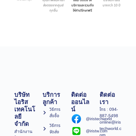
คุณภาพสินค้าแท้
ซ่อม ติดตั้ง ให้
ประสบการณ์
ส่งตรงจากศูนย์
บริการและรวมถึง
มากกว่า 10 ปี
ทุกชิ้น
ให้คำปรึกษาฟรี
บริษัท
บริการ
ติดต่อ
ติดต่อ
ไอริส
ลูกค้า
ออนไล
เรา
เทคโนโ
น์
วิธีการ
โทร : 094-
สั่งซื้อ
887-5498
ลยี
@iristechworld
online@iris
จำกัด
วิธีการ
techworld.c
@iristw.com
จัดส่ง
สำนักงาน
om