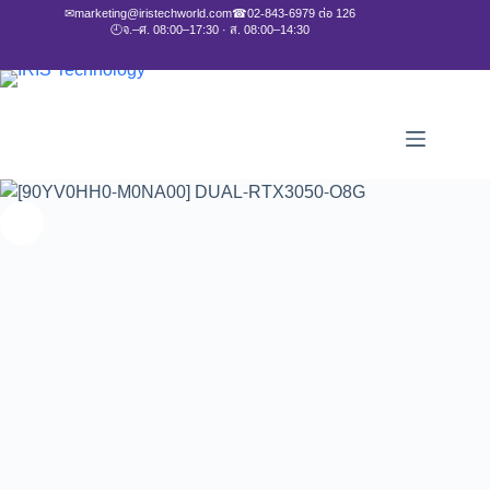
✉
marketing@iristechworld.com
☎
02-843-6979 ต่อ 126
🕘
จ.–ศ. 08:00–17:30 · ส. 08:00–14:30