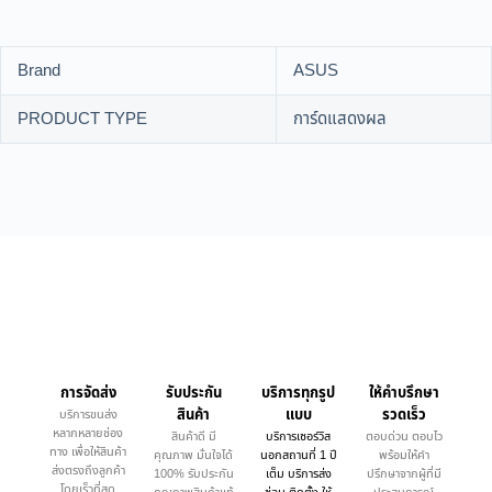
Brand
ASUS
PRODUCT TYPE
การ์ดแสดงผล
การจัดส่ง
รับประกัน
บริการทุกรูป
ให้คำบรึกษา
สินค้า
แบบ
รวดเร็ว
บริการขนส่ง
หลากหลายช่อง
สินค้าดี มี
บริการเซอร์วิส
ตอบด่วน ตอบไว
ทาง เพื่อให้สินค้า
คุณภาพ มั่นใจได้
นอกสถานที่ 1 ปี
พร้อมให้คำ
ส่งตรงถึงลูกค้า
100% รับประกัน
เต็ม บริการส่ง
ปรึกษาจากผู้ที่มี
โดยเร็วที่สุด