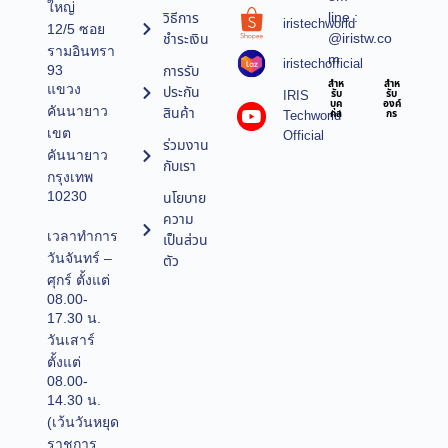
ใหญ่
line :
วิธีการ
iristechworld
12/5 ซอย
@iristw.co
ชำระเงิน
รามอินทรา
m
iristechofficial
การรับ
93
สำห
สำห
แขวง
ประกัน
IRIS
รับ
รับ
บุค
องค์
คันนายาว
สินค้า
Techworld
คล
กร
เขต
Official
ร่วมงาน
คันนายาว
กับเรา
กรุงเทพ
10230
นโยบาย
ความ
เวลาทำการ
เป็นส่วน
วันจันทร์ –
ตัว
ศุกร์ ตั้งแต่
08.00-
17.30 น.
วันเสาร์
ตั้งแต่
08.00-
14.30 น.
(เว้นวันหยุด
ราชการ