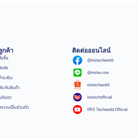
ูกค้า
ติดต่อออนไลน์
่งซื้อ
@iristechworld
จัดส่ง
@iristw.com
ชำระเงิน
iristechworld
ระกันสินค้า
iristechofficial
นกับเรา
ความเป็นส่วนตัว
IRIS Techworld Official