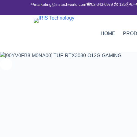
✉
☎
marketing@iristechworld.com
02-843-6979 ต่อ 126
จ.–
🕘
HOME
PRO