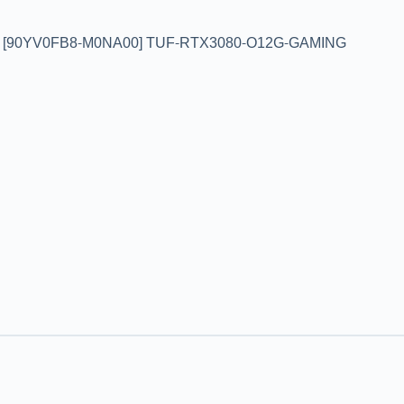
[90YV0FB8-M0NA00] TUF-RTX3080-O12G-GAMING