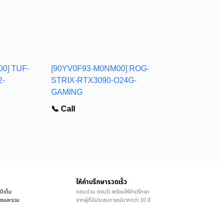
0] TUF-
[90YV0F93-M0NM00] ROG-
2-
STRIX-RTX3090-O24G-
GAMING
📞 Call
ให้คำบรึกษารวดเร็ว
ปีเต็ม
ตอบด่วน ตอบไว พร้อมให้คำปรึกษา
ิการและรวม
จากผู้ที่มีประสบการณ์มากกว่า 10 ปี