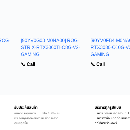
ROG-
[90YV0G03-M0NA00] ROG-
[90YV0FB4-M0NA0
STRIX-RTX3060TI-O8G-V2-
RTX3080-O10G-V
GAMING
GAMING
📞 Call
📞 Call
รับประกันสินค้า
บริการทุกรูปแบบ
สินค้าดี มีคุณภาพ มั่นใจได้ 100% รับ
บริการเซอร์วิสนอกสถานที่ 1 
ประกันคุณภาพสินค้าแท้ ส่งตรงจาก
บริการส่งซ่อม ติดตั้ง ให้บร
ศูนย์ทุกชิ้น
ถึงให้คำปรึกษาฟรี