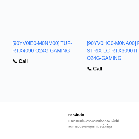
[90YV0IE0-M0NM00] TUF-
[90YV0HC0-M0NA00] 
RTX4090-O24G-GAMING
STRIX-LC-RTX3090TI-
O24G-GAMING
📞 Call
📞 Call
การจัดส่ง
บริการขนส่งหลากหลายช่องทาง เพื่อให้
สินค้าส่งตรงถึงลูกค้าโดยเร็วที่สุด