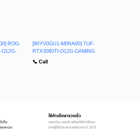
00] ROG-
[90YV0GU1-M0NA00] TUF-
-O12G-
RTX3080TI-O12G-GAMING
📞 Call
ให้คำบรึกษารวดเร็ว
ปีเต็ม
ตอบด่วน ตอบไว พร้อมให้คำปรึกษา
ิการและรวม
จากผู้ที่มีประสบการณ์มากกว่า 10 ปี