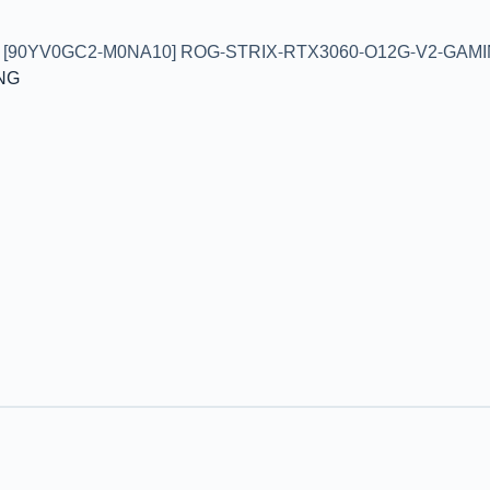
[90YV0GC2-M0NA10] ROG-STRIX-RTX3060-O12G-V2-GAM
NG