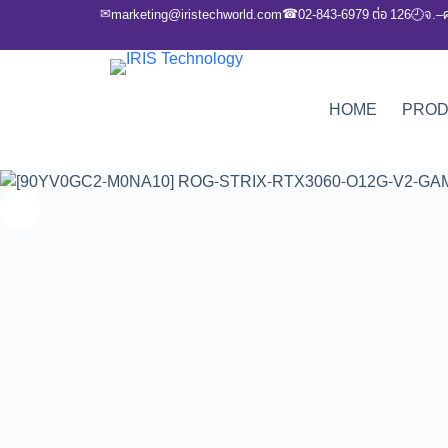
✉
☎
marketing@iristechworld.com
02-843-6979 ต่อ 126
จ.–
🕘
HOME
PRO