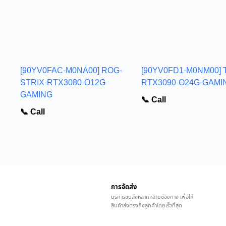
[90YV0FAC-M0NA00] ROG-
[90YV0FD1-M0NM00] 
STRIX-RTX3080-O12G-
RTX3090-O24G-GAMI
GAMING
📞 Call
📞 Call
การจัดส่ง
บริการขนส่งหลากหลายช่องทาง เพื่อให้
สินค้าส่งตรงถึงลูกค้าโดยเร็วที่สุด