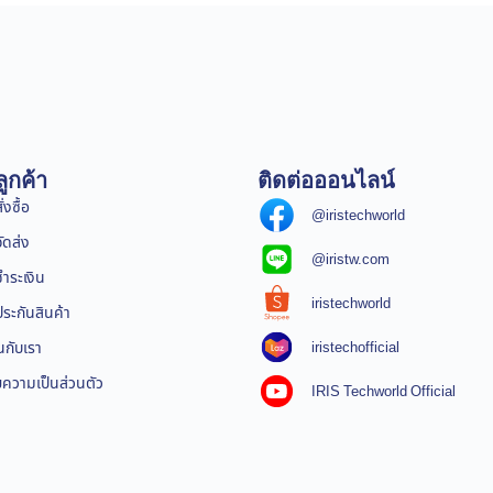
ูกค้า
ติดต่อออนไลน์
่งซื้อ
@iristechworld
จัดส่ง
@iristw.com
ชำระเงิน
iristechworld
ระกันสินค้า
iristechofficial
นกับเรา
ความเป็นส่วนตัว
IRIS Techworld Official