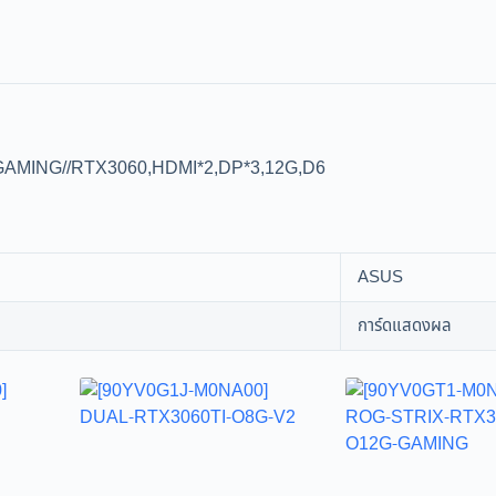
AMING//RTX3060,HDMI*2,DP*3,12G,D6
ASUS
การ์ดแสดงผล