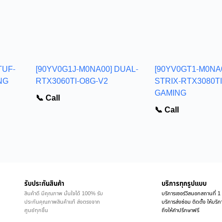
TUF-
[90YV0G1J-M0NA00] DUAL-
[90YV0GT1-M0NA
NG
RTX3060TI-O8G-V2
STRIX-RTX3080TI
GAMING
📞 Call
📞 Call
รับประกันสินค้า
บริการทุกรูปแบบ
สินค้าดี มีคุณภาพ มั่นใจได้ 100% รับ
บริการเซอร์วิสนอกสถานที่ 1 
ประกันคุณภาพสินค้าแท้ ส่งตรงจาก
บริการส่งซ่อม ติดตั้ง ให้บร
ศูนย์ทุกชิ้น
ถึงให้คำปรึกษาฟรี