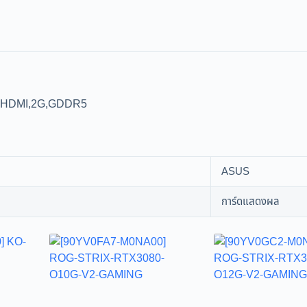
I,HDMI,2G,GDDR5
ASUS
การ์ดแสดงผล