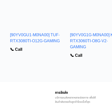
[90YV0GU1-M0NA00] TUF-
[90YV0G1G-M0NA00] 
RTX3080TI-O12G-GAMING
RTX3060TI-O8G-V2-
GAMING
📞 Call
📞 Call
การจัดส่ง
บริการขนส่งหลากหลายช่องทาง เพื่อให้
สินค้าส่งตรงถึงลูกค้าโดยเร็วที่สุด