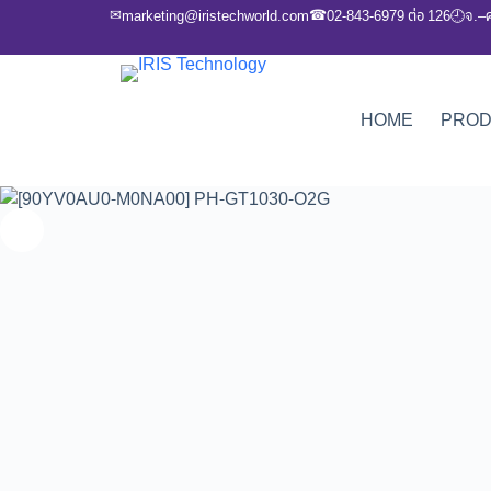
✉
☎
marketing@iristechworld.com
02-843-6979 ต่อ 126
จ.–
🕘
HOME
PRO