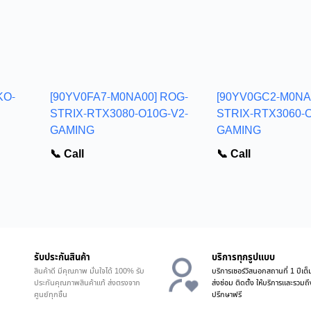
KO-
[90YV0FA7-M0NA00] ROG-
[90YV0GC2-M0NA
STRIX-RTX3080-O10G-V2-
STRIX-RTX3060-O
GAMING
GAMING
📞 Call
📞 Call
รับประกันสินค้า
บริการทุกรูปแบบ
สินค้าดี มีคุณภาพ มั่นใจได้ 100% รับ
บริการเซอร์วิสนอกสถานที่ 1 ปีเต็
ประกันคุณภาพสินค้าแท้ ส่งตรงจาก
ส่งซ่อม ติดตั้ง ให้บริการและรวมถึ
ศูนย์ทุกชิ้น
ปรึกษาฟรี