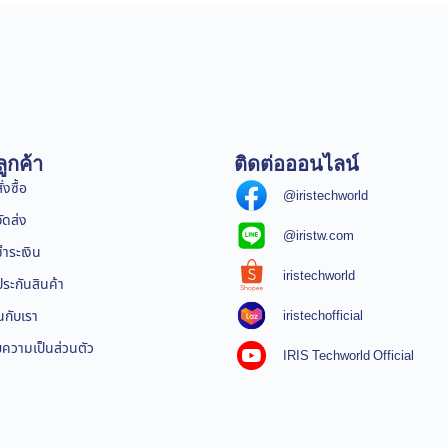
ูกค้า
ติดต่อออนไลน์
่งซื้อ
@iristechworld
จัดส่ง
@iristw.com
ชำระเงิน
iristechworld
ระกันสินค้า
iristechofficial
นกับเรา
ความเป็นส่วนตัว
IRIS Techworld Official