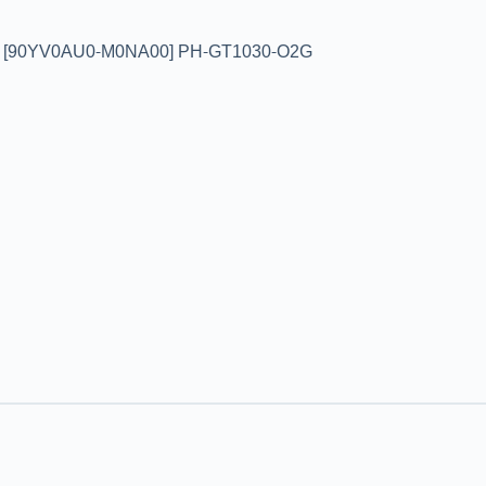
[90YV0AU0-M0NA00] PH-GT1030-O2G