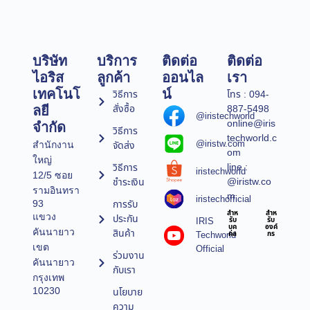
บริษัท
บริการ
ติดต่อ
ติดต่อ
ไอริส
ลูกค้า
ออนไล
เรา
เทคโนโ
น์
วิธีการ
โทร : 094-
สั่งซื้อ
887-5498
ลยี
@iristechworld
online@iris
จำกัด
วิธีการ
techworld.c
@iristw.com
จัดส่ง
สำนักงาน
om
ใหญ่
line :
วิธีการ
iristechworld
12/5 ซอย
@iristw.co
ชำระเงิน
รามอินทรา
m
iristechofficial
การรับ
93
สำห
สำห
แขวง
ประกัน
IRIS
รับ
รับ
บุค
องค์
คันนายาว
สินค้า
Techworld
คล
กร
เขต
Official
ร่วมงาน
คันนายาว
กับเรา
กรุงเทพ
10230
นโยบาย
ความ