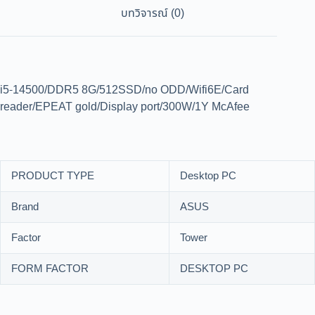
บทวิจารณ์ (0)
i5-14500/DDR5 8G/512SSD/no ODD/Wifi6E/Card
reader/EPEAT gold/Display port/300W/1Y McAfee
PRODUCT TYPE
Desktop PC
Brand
ASUS
Factor
Tower
FORM FACTOR
DESKTOP PC