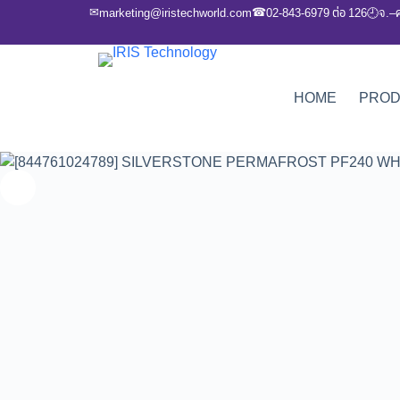
✉
☎
marketing@iristechworld.com
02-843-6979 ต่อ 126
จ.–
🕘
HOME
PRO