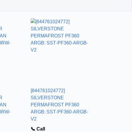
[844761024772]
R
SILVERSTONE
FAN
PERMAFROST PF360
0RW-
ARGB: SST-PF360-ARGB-
V2
📞 Call