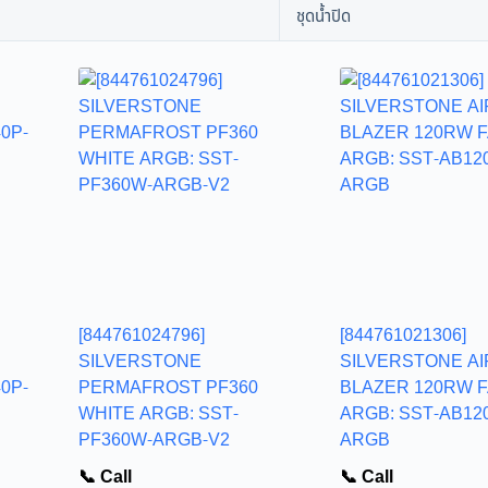
ชุดน้ำปิด
[844761024796]
[844761021306]
SILVERSTONE
SILVERSTONE AI
0P-
PERMAFROST PF360
BLAZER 120RW 
WHITE ARGB: SST-
ARGB: SST-AB12
PF360W-ARGB-V2
ARGB
📞 Call
📞 Call