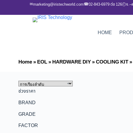
✉
☎
marketing@iristechworld.com
02-843-6979 ต่อ 126
จ.–
🕘
HOME
PRO
Home
»
EOL
»
HARDWARE DIY
»
COOLING KIT
ช่วงราคา
BRAND
GRADE
FACTOR