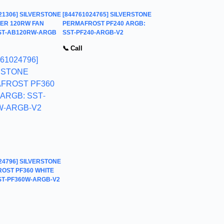
21306] SILVERSTONE
[844761024765] SILVERSTONE
ZER 120RW FAN
PERMAFROST PF240 ARGB:
ST-AB120RW-ARGB
SST-PF240-ARGB-V2
📞 Call
24796] SILVERSTONE
OST PF360 WHITE
ST-PF360W-ARGB-V2