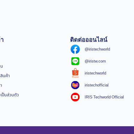
้า
ติดต่อออนไลน์
@iristechworld
@iristw.com
ิน
iristechworld
สินค้า
iristechofficial
รา
ป็นส่วนตัว
IRIS Techworld Official