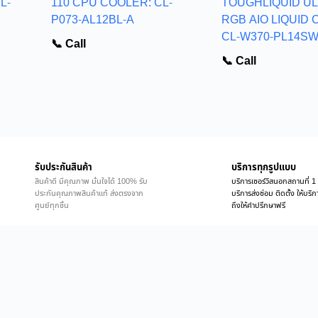
L-
110 CPU COOLER: CL-
TOUGHLIQUID UL
P073-AL12BL-A
RGB AIO LIQUID 
CL-W370-PL14SW
📞 Call
📞 Call
รับประกันสินค้า
บริการทุกรูปแบบ
สินค้าดี มีคุณภาพ มั่นใจได้ 100% รับ
บริการเซอร์วิสนอกสถานที่ 1 
ประกันคุณภาพสินค้าแท้ ส่งตรงจาก
บริการส่งซ่อม ติดตั้ง ให้บร
ศูนย์ทุกชิ้น
ถึงให้คำปรึกษาฟรี