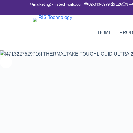
✉
☎
marketing@iristechworld.com
02-843-6979 ต่อ 126
จ.–
🕘
HOME
PRO