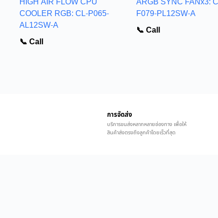
HIGH AIR FLOW CPU
ARGB SYNC FANx3: C
COOLER RGB: CL-P065-
F079-PL12SW-A
AL12SW-A
📞 Call
📞 Call
การจัดส่ง
บริการขนส่งหลากหลายช่องทาง เพื่อให้
สินค้าส่งตรงถึงลูกค้าโดยเร็วที่สุด