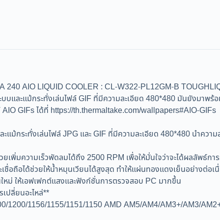
 AIO LIQUID COOLER : CL-W322-PL12GM-B TOUGHLIQUID Ult
ะบบและแม้กระทั่งเล่นไฟล์ GIF ที่มีความละเอียด 480*480 มันยังมา
ล์ AIO GIFs ได้ที่ https://th.thermaltake.com/wallpapers#AIO-GIFs
ม้กระทั่งเล่นไฟล์ JPG และ GIF ที่มีความละเอียด 480*480 นำความสวย
วามเร็วพัดลมได้ถึง 2500 RPM เพื่อให้มั่นใจว่าจะได้ผลลัพธ์การระบ
อถือได้ช่วยให้น้ำหมุนเวียนได้สูงสุด ทำให้แผ่นทองแดงเย็นอย่างต่อเนื
นใหม่ ให้เอฟเฟกต์แสงและฟังก์ชั่นการตรวจสอบ PC มากขึ้น
รเปลี่ยนอะไหล่**
1366/1700/1200/1156/1155/1151/1150 AMD AM5/AM4/AM3+/AM3/A