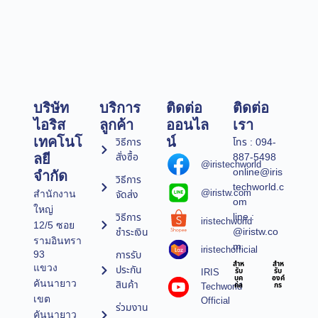
บริษัท
บริการ
ติดต่อ
ติดต่อ
ไอริส
ลูกค้า
ออนไล
เรา
เทคโนโ
น์
วิธีการ
โทร : 094-
สั่งซื้อ
887-5498
ลยี
@iristechworld
online@iris
จำกัด
วิธีการ
techworld.c
@iristw.com
จัดส่ง
สำนักงาน
om
ใหญ่
line :
วิธีการ
iristechworld
12/5 ซอย
@iristw.co
ชำระเงิน
รามอินทรา
m
iristechofficial
การรับ
93
สำห
สำห
แขวง
ประกัน
IRIS
รับ
รับ
บุค
องค์
คันนายาว
สินค้า
Techworld
คล
กร
เขต
Official
ร่วมงาน
คันนายาว