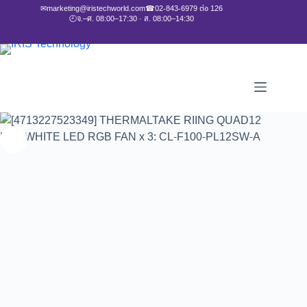
✉
marketing@iristechworld.com
☎
02-843-6979 ต่อ 126
🕘
จ.–ศ. 08:00–17:30 · ส. 08:00–14:30