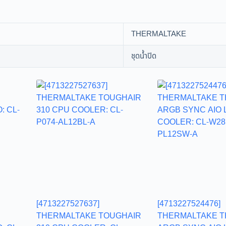
THERMALTAKE
ชุดน้ำปิด
[4713227527637]
[4713227524476]
THERMALTAKE TOUGHAIR
THERMALTAKE T