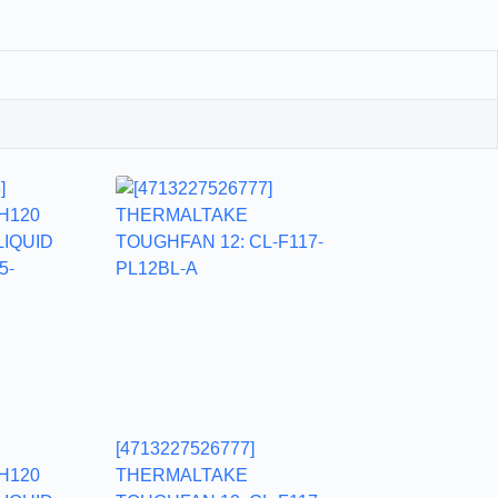
[4713227526777]
H120
THERMALTAKE