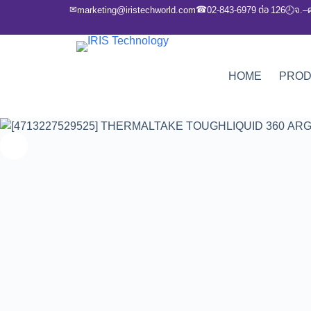
✉
☎
marketing@iristechworld.com
02-843-6979 ต่อ 126
จ.–
🕘
HOME
PRO