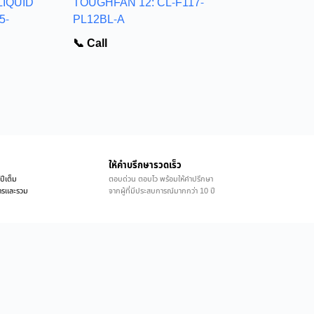
LIQUID
TOUGHFAN 12: CL-F117-
5-
PL12BL-A
📞 Call
ให้คำบรึกษารวดเร็ว
ปีเต็ม
ตอบด่วน ตอบไว พร้อมให้คำปรึกษา
ิการและรวม
จากผู้ที่มีประสบการณ์มากกว่า 10 ปี