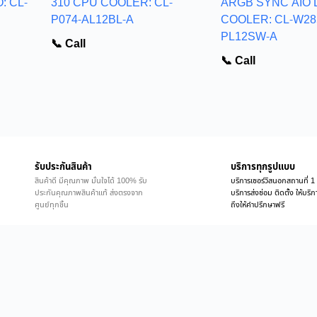
: CL-
310 CPU COOLER: CL-
ARGB SYNC AIO 
P074-AL12BL-A
COOLER: CL-W28
PL12SW-A
📞 Call
📞 Call
รับประกันสินค้า
บริการทุกรูปแบบ
สินค้าดี มีคุณภาพ มั่นใจได้ 100% รับ
บริการเซอร์วิสนอกสถานที่ 1 
ประกันคุณภาพสินค้าแท้ ส่งตรงจาก
บริการส่งซ่อม ติดตั้ง ให้บร
ศูนย์ทุกชิ้น
ถึงให้คำปรึกษาฟรี