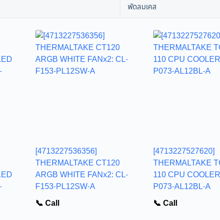
พัดลมเคส
[4713227536356]
[4713227527620]
THERMALTAKE CT120
THERMALTAKE T
LED
ARGB WHITE FANx2: CL-
110 CPU COOLER:
-
F153-PL12SW-A
P073-AL12BL-A
📞 Call
📞 Call