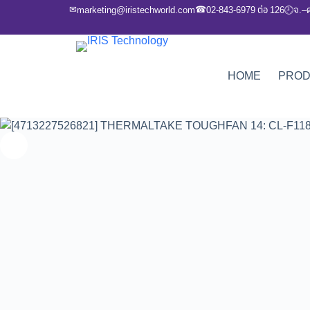
✉
☎
marketing@iristechworld.com
02-843-6979 ต่อ 126
จ.–
🕘
HOME
PRO