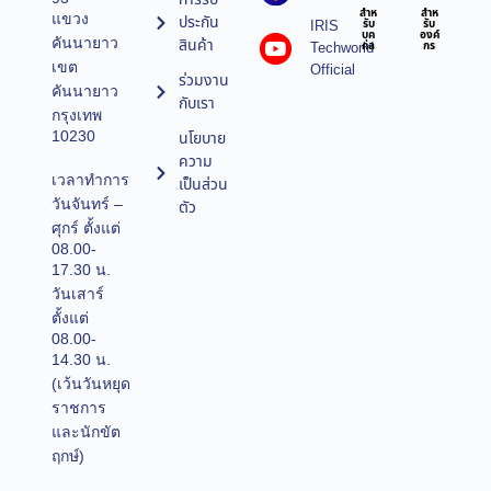
สำห
สำห
แขวง
ประกัน
IRIS
รับ
รับ
บุค
องค์
คันนายาว
สินค้า
Techworld
คล
กร
เขต
Official
ร่วมงาน
คันนายาว
กับเรา
กรุงเทพ
10230
นโยบาย
ความ
เวลาทำการ
เป็นส่วน
วันจันทร์ –
ตัว
ศุกร์ ตั้งแต่
08.00-
17.30 น.
วันเสาร์
ตั้งแต่
08.00-
14.30 น.
(เว้นวันหยุด
ราชการ
และนักขัต
ฤกษ์)