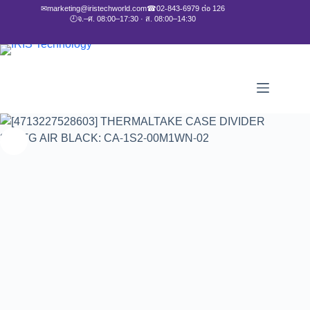
✉
marketing@iristechworld.com
☎
02-843-6979 ต่อ 126
🕘
จ.–ศ. 08:00–17:30 · ส. 08:00–14:30