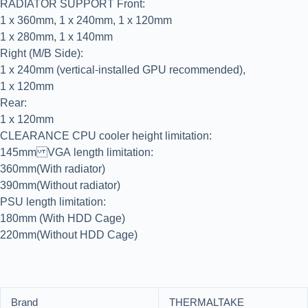
RADIATOR SUPPORT Front:
1 x 360mm, 1 x 240mm, 1 x 120mm
1 x 280mm, 1 x 140mm
Right (M/B Side):
1 x 240mm (vertical-installed GPU recommended),
1 x 120mm
Rear:
1 x 120mm
CLEARANCE CPU cooler height limitation:
145mm VGA length limitation:
360mm(With radiator)
390mm(Without radiator)
PSU length limitation:
180mm (With HDD Cage)
220mm(Without HDD Cage)
Brand
THERMALTAKE