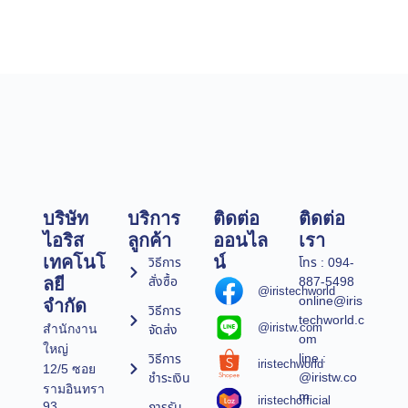
บริษัท
บริการ
ติดต่อ
ติดต่อ
ไอริส
ลูกค้า
ออนไล
เรา
เทคโนโ
น์
วิธีการ
โทร : 094-
สั่งซื้อ
887-5498
ลยี
@iristechworld
online@iris
จำกัด
วิธีการ
techworld.c
@iristw.com
จัดส่ง
สำนักงาน
om
ใหญ่
line :
วิธีการ
iristechworld
12/5 ซอย
@iristw.co
ชำระเงิน
รามอินทรา
m
iristechofficial
การรับ
93