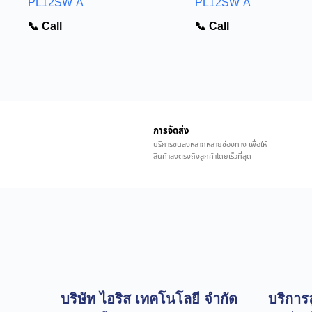
PL12SW-A
PL12SW-A
📞 Call
📞 Call
การจัดส่ง
บริการขนส่งหลากหลายช่องทาง เพื่อให้
สินค้าส่งตรงถึงลูกค้าโดยเร็วที่สุด
บริษัท ไอริส เทคโนโลยี จำกัด
บริการล