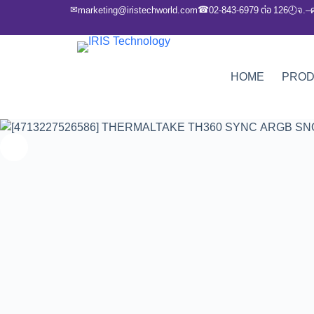
✉
☎
marketing@iristechworld.com
02-843-6979 ต่อ 126
จ.–
🕘
HOME
PRO