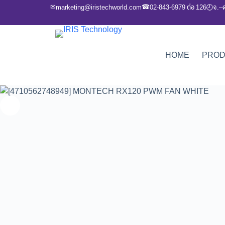
✉
☎
marketing@iristechworld.com
02-843-6979 ต่อ 126
จ.–
🕘
HOME
PRO