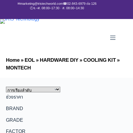
✉
marketing@iristechworld.com
☎
02-843-6979 ต่อ 126
🕘
จ.–ศ. 08:00–17:30 · ส. 08:00–14:30
Home
»
EOL
»
HARDWARE DIY
»
COOLING KIT
»
MONTECH
ช่วงราคา
BRAND
GRADE
FACTOR