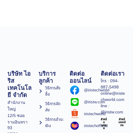
บริษัท ไอ
บริการ
ติดต่อ
ติดต่อเรา
ริส
ลูกค้า
ออนไลน์
โทร : 094-
887-5498
เทคโนโล
วิธีการสั่ง
@iristechworld
online@iriste
ซื้อ
ยี จำกัด
chworld.com
@iristw.com
สำนักงาน
วิธีการจัด
line :
ใหญ่
ส่ง
@iristw.com
iristechworld
12/5 ซอย
วิธีการชำระ
สำหรั
สำหรั
รามอินทรา
บ
บองค์
เงิน
iristechofficial
บุคค
กร
93
ล