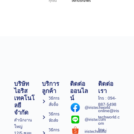
ทุกชิ้น
ให้คำปรึกษาฟรี
บริษัท
บริการ
ติดต่อ
ติดต่อ
ไอริส
ลูกค้า
ออนไล
เรา
เทคโนโ
น์
วิธีการ
โทร : 094-
สั่งซื้อ
887-5498
ลยี
@iristechworld
online@iris
จำกัด
วิธีการ
techworld.c
@iristw.com
จัดส่ง
สำนักงาน
om
ใหญ่
line :
วิธีการ
iristechworld
12/5 ซอย