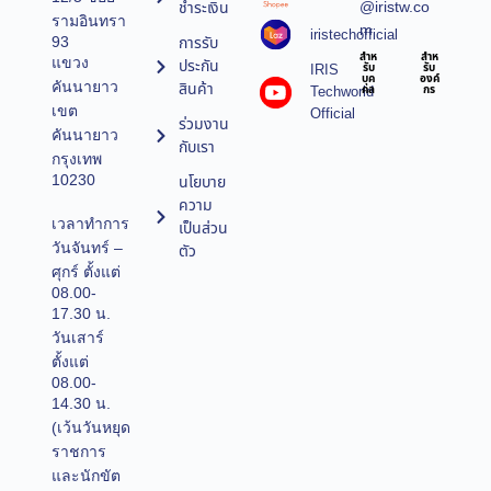
@iristw.co
ชำระเงิน
รามอินทรา
m
iristechofficial
การรับ
93
สำห
สำห
แขวง
ประกัน
IRIS
รับ
รับ
บุค
องค์
คันนายาว
สินค้า
Techworld
คล
กร
เขต
Official
ร่วมงาน
คันนายาว
กับเรา
กรุงเทพ
10230
นโยบาย
ความ
เวลาทำการ
เป็นส่วน
วันจันทร์ –
ตัว
ศุกร์ ตั้งแต่
08.00-
17.30 น.
วันเสาร์
ตั้งแต่
08.00-
14.30 น.
(เว้นวันหยุด
ราชการ
และนักขัต