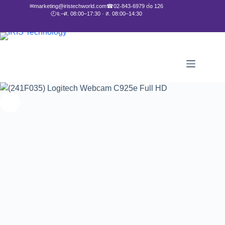
✉
marketing@iristechworld.com
☎
02-843-6979 ต่อ 126
🕘
จ.–ศ. 08:00–17:30 · ส. 08:00–14:30