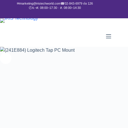
✉
marketing@iristechworld.com
☎
02-843-6979 ต่อ 126
🕘
จ.–ศ. 08:00–17:30 · ส. 08:00–14:30