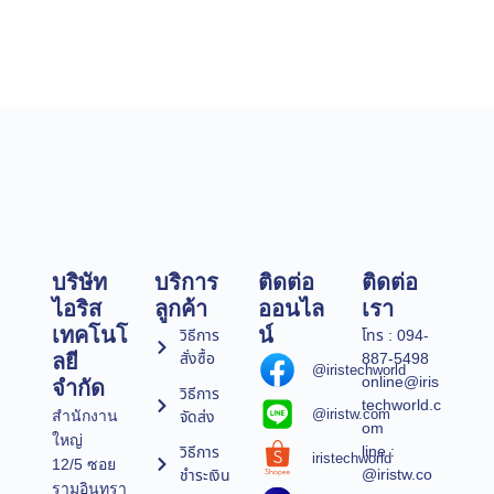
บริษัท
บริการ
ติดต่อ
ติดต่อ
ไอริส
ลูกค้า
ออนไล
เรา
เทคโนโ
น์
วิธีการ
โทร : 094-
สั่งซื้อ
887-5498
ลยี
@iristechworld
online@iris
จำกัด
วิธีการ
techworld.c
@iristw.com
จัดส่ง
สำนักงาน
om
ใหญ่
line :
วิธีการ
iristechworld
12/5 ซอย
@iristw.co
ชำระเงิน
รามอินทรา