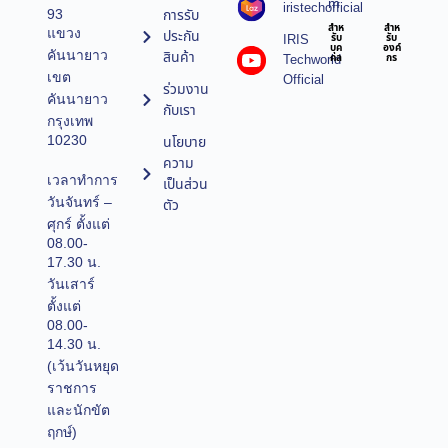
m
iristechofficial
การรับ
93
สำห
สำห
แขวง
ประกัน
IRIS
รับ
รับ
บุค
องค์
คันนายาว
สินค้า
Techworld
คล
กร
เขต
Official
ร่วมงาน
คันนายาว
กับเรา
กรุงเทพ
10230
นโยบาย
ความ
เวลาทำการ
เป็นส่วน
วันจันทร์ –
ตัว
ศุกร์ ตั้งแต่
08.00-
17.30 น.
วันเสาร์
ตั้งแต่
08.00-
14.30 น.
(เว้นวันหยุด
ราชการ
และนักขัต
ฤกษ์)