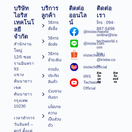
บริษัท
บริการ
ติดต่อ
ติดต่อ
ไอริส
ลูกค้า
ออนไล
เรา
เทคโนโ
น์
วิธีการ
โทร : 094-
สั่งซื้อ
887-5498
ลยี
@iristechworld
online@iris
จำกัด
วิธีการ
techworld.c
@iristw.com
จัดส่ง
สำนักงาน
om
ใหญ่
line :
วิธีการ
iristechworld
12/5 ซอย
@iristw.co
ชำระเงิน
รามอินทรา
m
iristechofficial
การรับ
93
สำห
สำห
แขวง
ประกัน
IRIS
รับ
รับ
บุค
องค์
คันนายาว
สินค้า
Techworld
คล
กร
เขต
Official
ร่วมงาน
คันนายาว
กับเรา
กรุงเทพ
10230
นโยบาย
ความ
เวลาทำการ
เป็นส่วน
วันจันทร์ –
ตัว
ศุกร์ ตั้งแต่