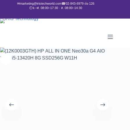
✉
marketing@iristechworld.com
☎
02-843-6979 ต่อ 126
🕘
จ.–ศ. 08:00–17:30 · ส. 08:00–14:30