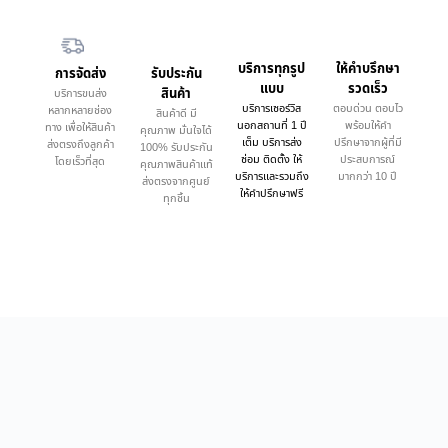
บริการทุกรูป
ให้คำบรึกษา
การจัดส่ง
รับประกัน
แบบ
รวดเร็ว
สินค้า
บริการขนส่ง
บริการเซอร์วิส
ตอบด่วน ตอบไว
หลากหลายช่อง
สินค้าดี มี
นอกสถานที่ 1 ปี
พร้อมให้คำ
ทาง เพื่อให้สินค้า
คุณภาพ มั่นใจได้
เต็ม บริการส่ง
ปรึกษาจากผู้ที่มี
ส่งตรงถึงลูกค้า
100% รับประกัน
ซ่อม ติดตั้ง ให้
ประสบการณ์
โดยเร็วที่สุด
คุณภาพสินค้าแท้
บริการและรวมถึง
มากกว่า 10 ปี
ส่งตรงจากศูนย์
ให้คำปรึกษาฟรี
ทุกชิ้น