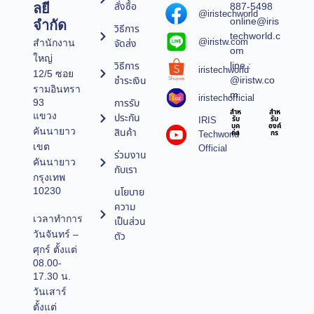
สั่งซื้อ
887-5498
ลยี
@iristechworld
online@iris
จำกัด
วิธีการ
techworld.c
@iristw.com
จัดส่ง
สำนักงาน
om
ใหญ่
line :
วิธีการ
iristechworld
12/5 ซอย
@iristw.co
ชำระเงิน
รามอินทรา
m
iristechofficial
การรับ
93
สำห
สำห
แขวง
ประกัน
IRIS
รับ
รับ
บุค
องค์
คันนายาว
สินค้า
Techworld
คล
กร
เขต
Official
ร่วมงาน
คันนายาว
กับเรา
กรุงเทพ
10230
นโยบาย
ความ
เวลาทำการ
เป็นส่วน
วันจันทร์ –
ตัว
ศุกร์ ตั้งแต่
08.00-
17.30 น.
วันเสาร์
ตั้งแต่