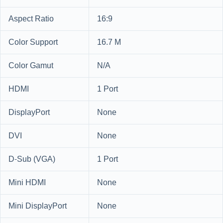
Aspect Ratio
16:9
Color Support
16.7 M
Color Gamut
N/A
HDMI
1 Port
DisplayPort
None
DVI
None
D-Sub (VGA)
1 Port
Mini HDMI
None
Mini DisplayPort
None