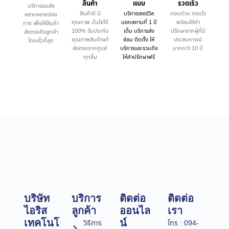
สินค้า
แบบ
รวดเร็ว
บริการขนส่ง
สินค้าดี มี
บริการเซอร์วิส
ตอบด่วน ตอบไว
หลากหลายช่อง
คุณภาพ มั่นใจได้
นอกสถานที่ 1 ปี
พร้อมให้คำ
ทาง เพื่อให้สินค้า
100% รับประกัน
เต็ม บริการส่ง
ปรึกษาจากผู้ที่มี
ส่งตรงถึงลูกค้า
คุณภาพสินค้าแท้
ซ่อม ติดตั้ง ให้
ประสบการณ์
โดยเร็วที่สุด
ส่งตรงจากศูนย์
บริการและรวมถึง
มากกว่า 10 ปี
ทุกชิ้น
ให้คำปรึกษาฟรี
บริษัท
บริการ
ติดต่อ
ติดต่อ
ไอริส
ลูกค้า
ออนไล
เรา
เทคโนโ
น์
วิธีการ
โทร : 094-