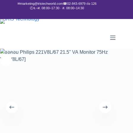
✉
marketing@iristechworld.com
☎
02-843-6979 ต่อ 126
🕘
จ.–ศ. 08:00–17:30 · ส. 08:00–14:30