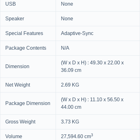
USB
None
Speaker
None
Special Features
Adaptive-Sync
Package Contents
N/A
(W x D x H) : 49.30 x 22.00 x
Dimension
36.09 cm
Net Weight
2.69 KG
(W x D x H) : 11.10 x 56.50 x
Package Dimension
44.00 cm
Gross Weight
3.73 KG
3
Volume
27,594.60 cm