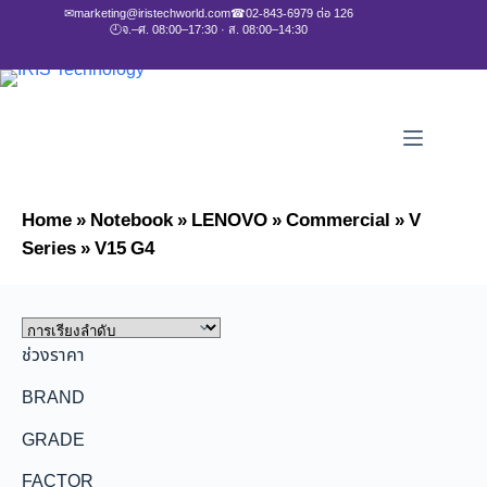
✉
marketing@iristechworld.com
☎
02-843-6979 ต่อ 126
🕘
จ.–ศ. 08:00–17:30 · ส. 08:00–14:30
Home
»
Notebook
»
LENOVO
»
Commercial
»
V
Series
»
V15 G4
ช่วงราคา
BRAND
GRADE
FACTOR