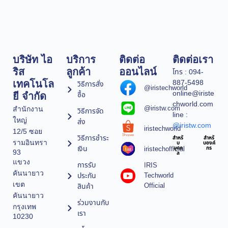
บริษัท ไอ
บริการ
ติดต่อ
ติดต่อเรา
ริส
ลูกค้า
ออนไลน์
โทร : 094-
887-5498
เทคโนโล
วิธีการสั่ง
@iristechworld
online@iriste
ซื้อ
ยี จำกัด
chworld.com
@iristw.com
สำนักงาน
วิธีการจัด
line :
ใหญ่
ส่ง
@iristw.com
iristechworld
12/5 ซอย
วิธีการชำระ
สำหรั
สำหรั
รามอินทรา
บ
บองค์
เงิน
iristechofficial
บุคค
กร
93
ล
แขวง
การรับ
IRIS
คันนายาว
ประกัน
Techworld
เขต
Official
สินค้า
คันนายาว
ร่วมงานกับ
กรุงเทพ
เรา
10230