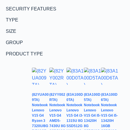
SECURITY FEATURES
TYPE
SIZE
GROUP
PRODUCT TYPE
(82YUA00
(82YY002
(83A100D
(83A100D
(83A100D
9TA)
RTA)
0TA)
5TA)
6TA)
Notebook
Notebook
Notebook
Notebook
Notebook
Lenovo
Lenovo
Lenovo
Lenovo
Lenovo
V15 G4
V15 G4
V15 G4 i3-
V15 G4 i5-
V15 G4 i5-
Ryzen 3
AMD5-
1315U 8G
13420H
13420H
7320U/8G
7430U 8G
SSD512G
8G
16GB