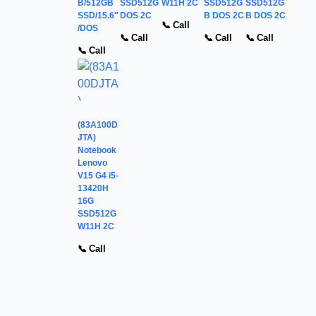
B/512GB
SSD512G
W11H 2C
SSD512G
SSD512G
SSD/15.6″
DOS 2C
B DOS 2C
B DOS 2C
📞 Call
/DOS
📞 Call
📞 Call
📞 Call
📞 Call
(83A100D
JTA)
Notebook
Lenovo
V15 G4 i5-
13420H
16G
SSD512G
W11H 2C
📞 Call