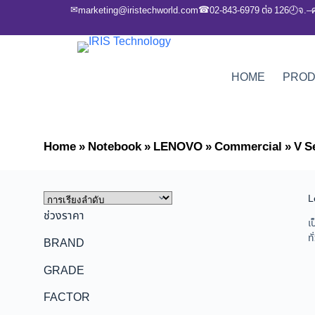
✉
☎
marketing@iristechworld.com
02-843-6979 ต่อ 126
จ.–
🕘
HOME
PRO
Home
»
Notebook
»
LENOVO
»
Commercial
»
V S
L
ช่วงราคา
เ
ท
BRAND
GRADE
FACTOR