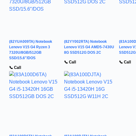
(82YUA009TA) Notebook
(82YY002RTA) Notebook
(83A100D
Lenovo V15 G4 Ryzen 3
Lenovo V15 G4 AMD5-7430U
Lenovo V
7320U/8GB/512GB
8G SSD512G DOS 2C
SSD512G
SSD/15.6″/DOS
📞 Call
📞 Call
📞 Call