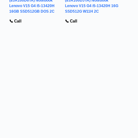
(83A100D6TA) Notebook
(83A100DJTA) Notebook
Lenovo V15 G4 i5-13420H
Lenovo V15 G4 i5-13420H 16G
16GB SSD512GB DOS 2C
SSD512G W11H 2C
📞 Call
📞 Call