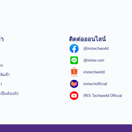
้า
ติดต่อออนไลน์
@iristechworld
@iristw.com
ิน
iristechworld
สินค้า
iristechofficial
รา
ป็นส่วนตัว
IRIS Techworld Official