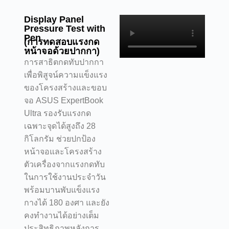
Display Panel
Pressure Test with
Pen
(การทดสอบแรงกด
หน้าจอด้วยปากกา)
การสาธิตกดทับปากกา
เพื่อพิสูจน์ความแข็งแรง
ของโครงสร้างและขอบ
จอ ASUS ExpertBook
Ultra รองรับแรงกด
เฉพาะจุดได้สูงถึง 28
กิโลกรัม ช่วยปกป้อง
หน้าจอและโครงสร้าง
ตัวเครื่องจากแรงกดทับ
ในการใช้งานประจำวัน
พร้อมบานพับแข็งแรง
กางได้ 180 องศา และยัง
คงทำงานได้อย่างเต็ม
ประสิทธิภาพหลังการ