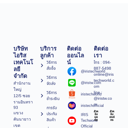
บริษัท
บริการ
ติดต่อ
ติดต่อ
ไอริส
ลูกค้า
ออนไล
เรา
เทคโนโ
น์
วิธีการ
โทร : 094-
สั่งซื้อ
887-5498
ลยี
@iristechworld
online@iris
จำกัด
วิธีการ
techworld.c
@iristw.com
จัดส่ง
สำนักงาน
om
ใหญ่
line :
วิธีการ
iristechworld
12/5 ซอย
@iristw.co
ชำระเงิน
รามอินทรา
m
iristechofficial
การรับ
93
สำห
สำห
แขวง
ประกัน
IRIS
รับ
รับ
บุค
องค์
คันนายาว
สินค้า
Techworld
คล
กร
เขต
Official