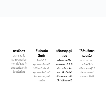
การจัดส่ง
รับประกัน
บริการทุกรูป
ให้คำบรึกษา
สินค้า
แบบ
รวดเร็ว
บริการขนส่ง
หลากหลายช่อง
สินค้าดี มี
บริการเซอร์วิส
ตอบด่วน ตอบไว
ทาง เพื่อให้สินค้า
คุณภาพ มั่นใจได้
นอกสถานที่ 1 ปี
พร้อมให้คำ
ส่งตรงถึงลูกค้า
100% รับประกัน
เต็ม บริการส่ง
ปรึกษาจากผู้ที่มี
โดยเร็วที่สุด
คุณภาพสินค้าแท้
ซ่อม ติดตั้ง ให้
ประสบการณ์
ส่งตรงจากศูนย์
บริการและรวมถึง
มากกว่า 10 ปี
ทุกชิ้น
ให้คำปรึกษาฟรี