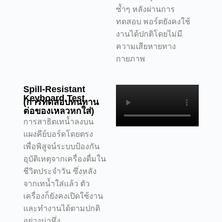
ซ้ำๆ หลังผ่านการ
ทดสอบ พอร์ตยังคงใช้
งานได้ปกติโดยไม่มี
ความเสียหายทาง
กายภาพ
Spill-Resistant
Keyboard Test
(การทดสอบทนทาน
ต่อของเหลวหกใส่)
การสาธิตเทน้ำลงบน
แผงคีย์บอร์ดโดยตรง
เพื่อพิสูจน์ระบบป้องกัน
อุบัติเหตุจากเครื่องดื่มใน
ชีวิตประจำวัน ซึ่งหลัง
จากเทน้ำใส่แล้ว ตัว
เครื่องก็ยังคงเปิดใช้งาน
และทำงานได้ตามปกติ
อย่างน่าทึ่ง