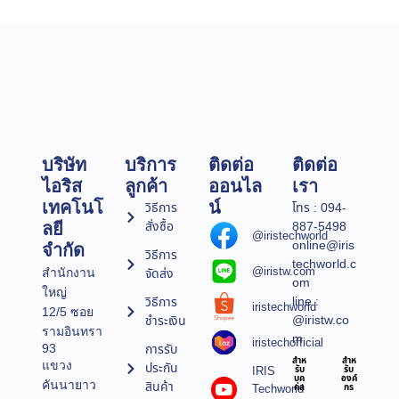
บริษัท
บริการ
ติดต่อ
ติดต่อ
ไอริส
ลูกค้า
ออนไล
เรา
เทคโนโ
น์
วิธีการ
โทร : 094-
สั่งซื้อ
887-5498
ลยี
@iristechworld
online@iris
จำกัด
วิธีการ
techworld.c
@iristw.com
จัดส่ง
สำนักงาน
om
ใหญ่
line :
วิธีการ
iristechworld
12/5 ซอย
@iristw.co
ชำระเงิน
รามอินทรา
m
iristechofficial
การรับ
93
สำห
สำห
แขวง
ประกัน
IRIS
รับ
รับ
บุค
องค์
คันนายาว
สินค้า
Techworld
คล
กร