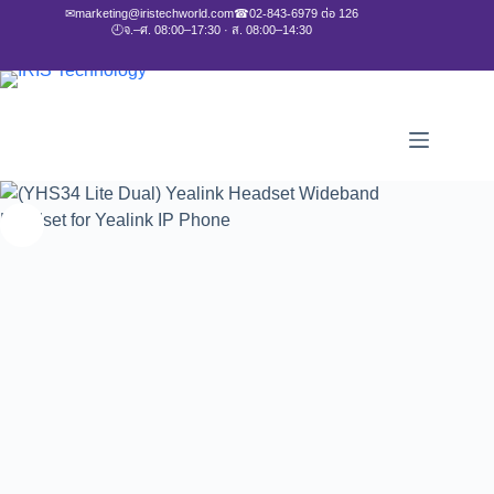
✉
marketing@iristechworld.com
☎
02-843-6979 ต่อ 126
🕘
จ.–ศ. 08:00–17:30 · ส. 08:00–14:30