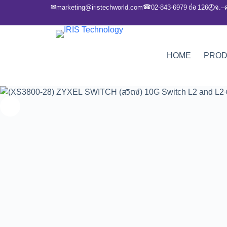
✉
☎
marketing@iristechworld.com
02-843-6979 ต่อ 126
จ.–
🕘
HOME
PRO