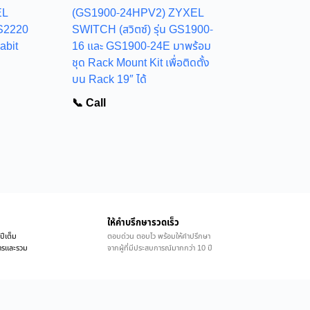
EL
(GS1900-24HPV2) ZYXEL
GS2220
SWITCH (สวิตซ์) รุ่น GS1900-
abit
16 และ GS1900-24E มาพร้อม
ชุด Rack Mount Kit เพื่อติดตั้ง
บน Rack 19″ ได้
📞 Call
ให้คำบรึกษารวดเร็ว
ปีเต็ม
ตอบด่วน ตอบไว พร้อมให้คำปรึกษา
ิการและรวม
จากผู้ที่มีประสบการณ์มากกว่า 10 ปี