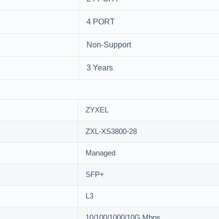
4 PORT
Non-Support
3 Years
ZYXEL
ZXL-XS3800-28
Managed
SFP+
L3
10/100/1000/10G Mbps