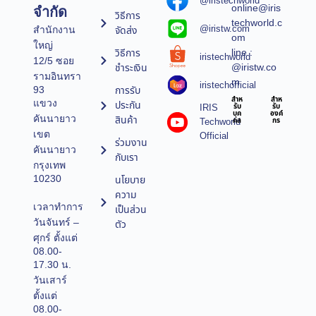
@iristechworld
online@iris
จำกัด
วิธีการ
techworld.c
@iristw.com
จัดส่ง
สำนักงาน
om
ใหญ่
line :
วิธีการ
iristechworld
12/5 ซอย
@iristw.co
ชำระเงิน
รามอินทรา
m
iristechofficial
การรับ
93
สำห
สำห
แขวง
ประกัน
IRIS
รับ
รับ
บุค
องค์
คันนายาว
สินค้า
Techworld
คล
กร
เขต
Official
ร่วมงาน
คันนายาว
กับเรา
กรุงเทพ
10230
นโยบาย
ความ
เวลาทำการ
เป็นส่วน
วันจันทร์ –
ตัว
ศุกร์ ตั้งแต่
08.00-
17.30 น.
วันเสาร์
ตั้งแต่
08.00-