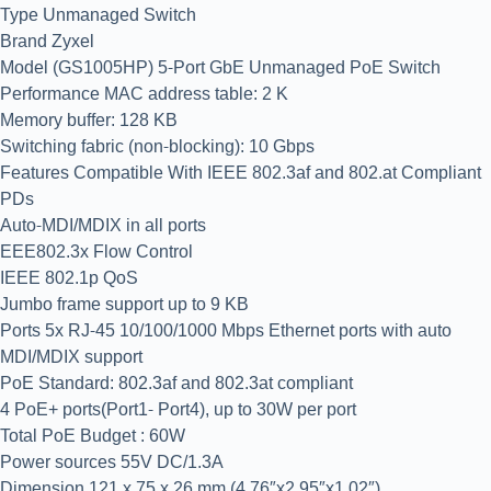
Type Unmanaged Switch
Brand Zyxel
Model (GS1005HP) 5-Port GbE Unmanaged PoE Switch
Performance MAC address table: 2 K
Memory buffer: 128 KB
Switching fabric (non-blocking): 10 Gbps
Features Compatible With IEEE 802.3af and 802.at Compliant
PDs
Auto-MDI/MDIX in all ports
EEE802.3x Flow Control
IEEE 802.1p QoS
Jumbo frame support up to 9 KB
Ports 5x RJ-45 10/100/1000 Mbps Ethernet ports with auto
MDI/MDIX support
PoE Standard: 802.3af and 802.3at compliant
4 PoE+ ports(Port1- Port4), up to 30W per port
Total PoE Budget : 60W
Power sources 55V DC/1.3A
Dimension 121 x 75 x 26 mm (4.76″x2.95″x1.02″)