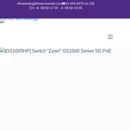
✉
marketing@iristechworld.com
☎
02-843-6979 ต่อ 126
🕘
จ.–ศ. 08:00–17:30 · ส. 08:00–14:30