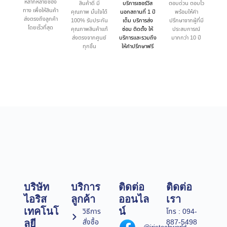
หลากหลายช่อง
สินค้าดี มี
บริการเซอร์วิส
ตอบด่วน ตอบไว
ทาง เพื่อให้สินค้า
คุณภาพ มั่นใจได้
นอกสถานที่ 1 ปี
พร้อมให้คำ
ส่งตรงถึงลูกค้า
100% รับประกัน
เต็ม บริการส่ง
ปรึกษาจากผู้ที่มี
โดยเร็วที่สุด
คุณภาพสินค้าแท้
ซ่อม ติดตั้ง ให้
ประสบการณ์
ส่งตรงจากศูนย์
บริการและรวมถึง
มากกว่า 10 ปี
ทุกชิ้น
ให้คำปรึกษาฟรี
บริษัท
บริการ
ติดต่อ
ติดต่อ
ไอริส
ลูกค้า
ออนไล
เรา
เทคโนโ
น์
วิธีการ
โทร : 094-
สั่งซื้อ
887-5498
ลยี