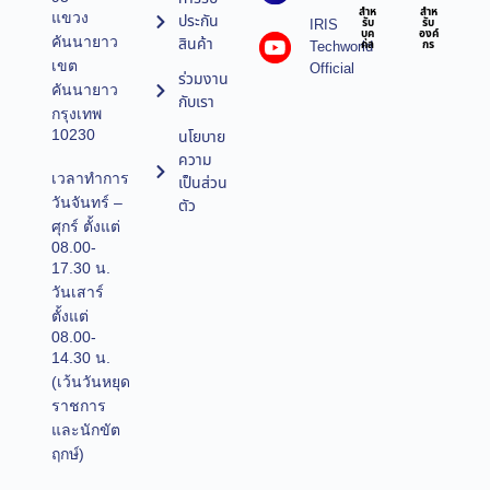
สำห
สำห
แขวง
ประกัน
IRIS
รับ
รับ
บุค
องค์
คันนายาว
สินค้า
Techworld
คล
กร
เขต
Official
ร่วมงาน
คันนายาว
กับเรา
กรุงเทพ
10230
นโยบาย
ความ
เวลาทำการ
เป็นส่วน
วันจันทร์ –
ตัว
ศุกร์ ตั้งแต่
08.00-
17.30 น.
วันเสาร์
ตั้งแต่
08.00-
14.30 น.
(เว้นวันหยุด
ราชการ
และนักขัต
ฤกษ์)