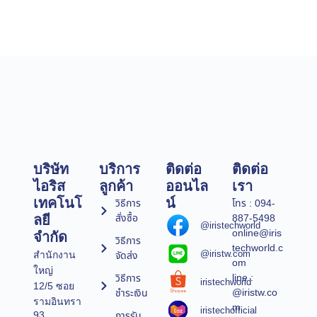
บริษัท
บริการ
ติดต่อ
ติดต่อ
ไอริส
ลูกค้า
ออนไล
เรา
เทคโนโ
น์
วิธีการ
โทร : 094-
สั่งซื้อ
887-5498
ลยี
@iristechworld
online@iris
จำกัด
วิธีการ
techworld.c
@iristw.com
จัดส่ง
สำนักงาน
om
ใหญ่
line :
วิธีการ
iristechworld
12/5 ซอย
@iristw.co
ชำระเงิน
รามอินทรา
m
iristechofficial
การรับ
93