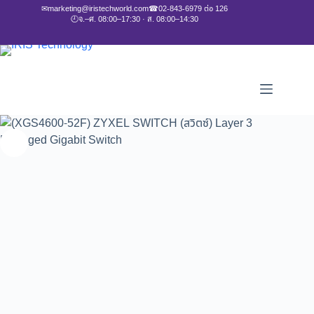
✉
marketing@iristechworld.com
☎
02-843-6979 ต่อ 126
🕘
จ.–ศ. 08:00–17:30 · ส. 08:00–14:30