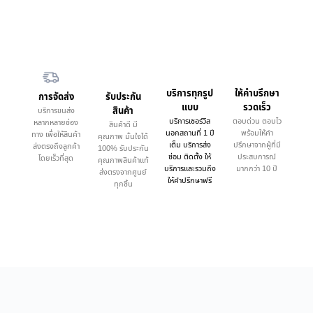
บริการทุกรูป
ให้คำบรึกษา
การจัดส่ง
รับประกัน
แบบ
รวดเร็ว
สินค้า
บริการขนส่ง
บริการเซอร์วิส
ตอบด่วน ตอบไว
หลากหลายช่อง
สินค้าดี มี
นอกสถานที่ 1 ปี
พร้อมให้คำ
ทาง เพื่อให้สินค้า
คุณภาพ มั่นใจได้
เต็ม บริการส่ง
ปรึกษาจากผู้ที่มี
ส่งตรงถึงลูกค้า
100% รับประกัน
ซ่อม ติดตั้ง ให้
ประสบการณ์
โดยเร็วที่สุด
คุณภาพสินค้าแท้
บริการและรวมถึง
มากกว่า 10 ปี
ส่งตรงจากศูนย์
ให้คำปรึกษาฟรี
ทุกชิ้น