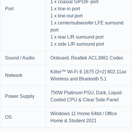
1 x coaxial S/PDIF port
Port
1 x line-in port
1 x line-out port
1 x center/subwoofer LFE surround
port
1 x rear L/R surround port
1 x side L/R surround port
Sound / Audio
Onboard, Realtek ACL3861 Codec
Killer™ Wi-Fi 6 1675 (2×2) 802.11ax
Network
Wireless and Bluetooth 5.1
750W Platinum PSU, Dark, Liquid-
Power Supply
Cooled CPU & Clear Side Panel
Windows 11 Home 64bit / Office
OS
Home & Student 2021