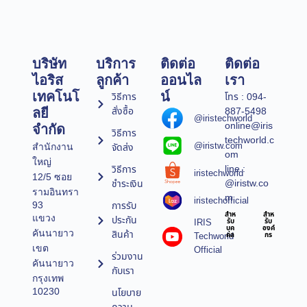
บริษัท
บริการ
ติดต่อ
ติดต่อ
ไอริส
ลูกค้า
ออนไล
เรา
เทคโนโ
น์
วิธีการ
โทร : 094-
สั่งซื้อ
887-5498
ลยี
@iristechworld
online@iris
จำกัด
วิธีการ
techworld.c
@iristw.com
จัดส่ง
สำนักงาน
om
ใหญ่
line :
วิธีการ
iristechworld
12/5 ซอย
@iristw.co
ชำระเงิน
รามอินทรา
m
iristechofficial
การรับ
93
สำห
สำห
แขวง
ประกัน
IRIS
รับ
รับ
บุค
องค์
คันนายาว
สินค้า
Techworld
คล
กร
เขต
Official
ร่วมงาน
คันนายาว
กับเรา
กรุงเทพ
10230
นโยบาย