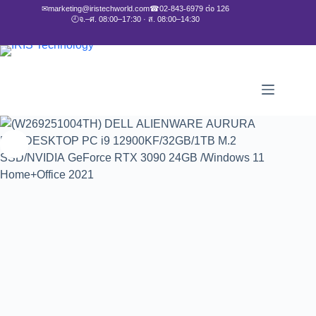
✉
marketing@iristechworld.com
☎
02-843-6979 ต่อ 126
🕘
จ.–ศ. 08:00–17:30 · ส. 08:00–14:30