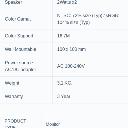
Speaker
2Watts x2
NTSC: 72% size (Typ) / sRGB:
Color Gamut
104% size (Typ)
Color Support
16.7M
Wall Mountable
100 x 100 mm
Power source –
AC 100-240V
AC/DC adapter
Weight
3.1 KG.
Warranty
3 Year
PRODUCT
Monitor
TYPE