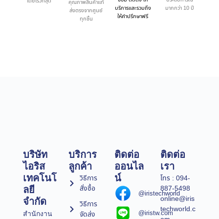
โดยเร็วที่สุด
คุณภาพสินค้าแท้
บริการและรวมถึง
มากกว่า 10 ปี
ส่งตรงจากศูนย์
ให้คำปรึกษาฟรี
ทุกชิ้น
บริษัท
บริการ
ติดต่อ
ติดต่อ
ไอริส
ลูกค้า
ออนไล
เรา
เทคโนโ
น์
วิธีการ
โทร : 094-
สั่งซื้อ
887-5498
ลยี
@iristechworld
online@iris
จำกัด
วิธีการ
techworld.c
@iristw.com
จัดส่ง
สำนักงาน