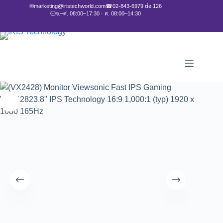
✉
marketing@iristechworld.com
☎
02-843-6979 ต่อ 126
🕘
จ.–ศ. 08:00–17:30 · ส. 08:00–14:30