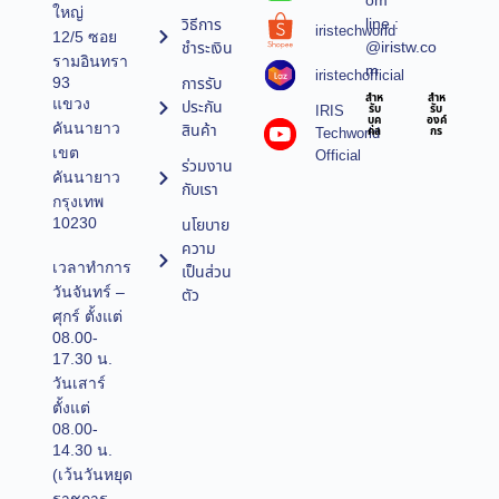
om
ใหญ่
line :
วิธีการ
iristechworld
12/5 ซอย
@iristw.co
ชำระเงิน
รามอินทรา
m
iristechofficial
การรับ
93
สำห
สำห
แขวง
ประกัน
IRIS
รับ
รับ
บุค
องค์
คันนายาว
สินค้า
Techworld
คล
กร
เขต
Official
ร่วมงาน
คันนายาว
กับเรา
กรุงเทพ
10230
นโยบาย
ความ
เวลาทำการ
เป็นส่วน
วันจันทร์ –
ตัว
ศุกร์ ตั้งแต่
08.00-
17.30 น.
วันเสาร์
ตั้งแต่
08.00-
14.30 น.
(เว้นวันหยุด