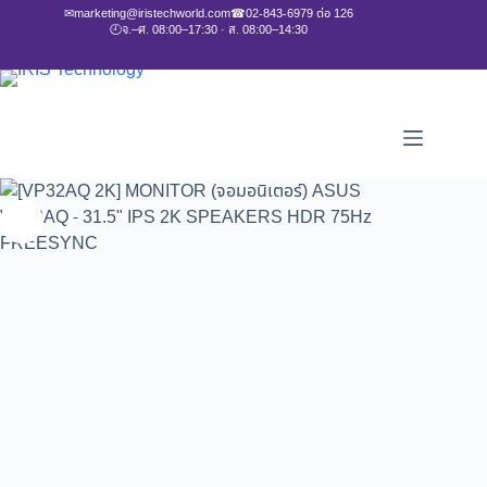
✉
marketing@iristechworld.com
☎
02-843-6979 ต่อ 126
🕘
จ.–ศ. 08:00–17:30 · ส. 08:00–14:30