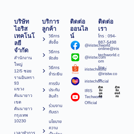
บริษัท
บริการ
ติดต่อ
ติดต่อ
ไอริส
ลูกค้า
ออนไล
เรา
เทคโนโ
น์
วิธีการ
โทร : 094-
สั่งซื้อ
887-5498
ลยี
@iristechworld
online@iris
จำกัด
วิธีการ
techworld.c
@iristw.com
จัดส่ง
สำนักงาน
om
ใหญ่
line :
วิธีการ
iristechworld
12/5 ซอย
@iristw.co
ชำระเงิน
รามอินทรา
m
iristechofficial
การรับ
93
สำห
สำห
แขวง
ประกัน
IRIS
รับ
รับ
บุค
องค์
คันนายาว
สินค้า
Techworld
คล
กร
เขต
Official
ร่วมงาน
คันนายาว
กับเรา
กรุงเทพ
10230
นโยบาย
ความ
เวลาทำการ