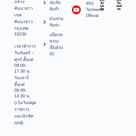
สำห
สำห
แขวง
ประกัน
IRIS
รับ
รับ
บุค
องค์
คันนายาว
สินค้า
Techworld
คล
กร
เขต
Official
ร่วมงาน
คันนายาว
กับเรา
กรุงเทพ
10230
นโยบาย
ความ
เวลาทำการ
เป็นส่วน
วันจันทร์ –
ตัว
ศุกร์ ตั้งแต่
08.00-
17.30 น.
วันเสาร์
ตั้งแต่
08.00-
14.30 น.
(เว้นวันหยุด
ราชการ
และนักขัต
ฤกษ์)