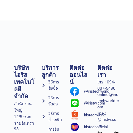
บริษัท
บริการ
ติดต่อ
ติดต่อ
ไอริส
ลูกค้า
ออนไล
เรา
เทคโนโ
น์
วิธีการ
โทร : 094-
สั่งซื้อ
887-5498
ลยี
@iristechworld
online@iris
จำกัด
วิธีการ
techworld.c
@iristw.com
จัดส่ง
สำนักงาน
om
ใหญ่
line :
วิธีการ
iristechworld
12/5 ซอย
@iristw.co
ชำระเงิน
รามอินทรา
m
iristechofficial
การรับ
93