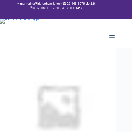
✉
marketing@iristechworld.com
☎
02-843-6979 ต่อ 126
🕘
จ.–ศ. 08:00–17:30 · ส. 08:00–14:30